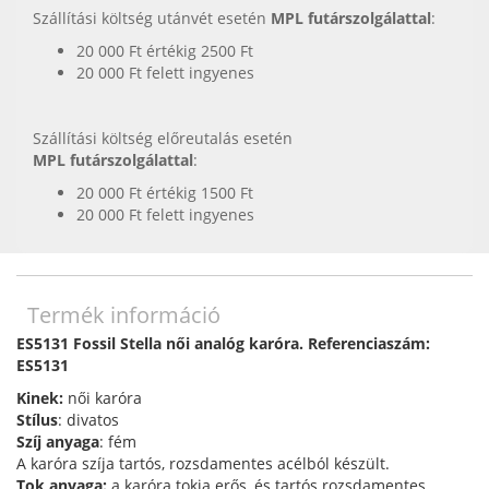
Szállítási költség utánvét esetén
MPL futárszolgálattal
:
20 000 Ft értékig 2500 Ft
20 000 Ft felett ingyenes
Szállítási költség előreutalás esetén
MPL futárszolgálattal
:
20 000 Ft értékig 1500 Ft
20 000 Ft felett ingyenes
Termék információ
ES5131 Fossil Stella női analóg karóra. Referenciaszám:
ES5131
Kinek:
női karóra
Stílus
: divatos
Szíj anyaga
: fém
A karóra szíja tartós, rozsdamentes acélból készült.
Tok anyaga:
a karóra tokja erős, és tartós rozsdamentes