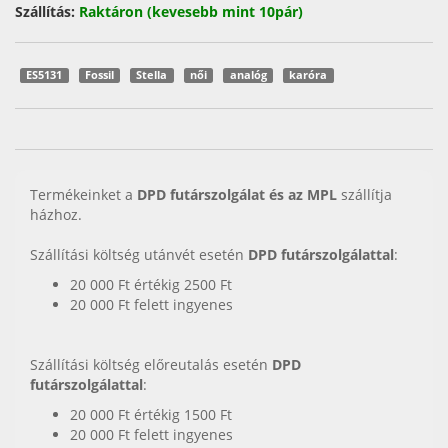
Szállítás:
Raktáron (kevesebb mint 10pár)
ES5131
Fossil
Stella
női
analóg
karóra
Termékeinket a
DPD futárszolgálat és az MPL
szállítja
házhoz.
Szállítási költség utánvét esetén
DPD futárszolgálattal
:
20 000 Ft értékig 2500 Ft
20 000 Ft felett ingyenes
Szállítási költség előreutalás esetén
DPD
futárszolgálattal
:
20 000 Ft értékig 1500 Ft
20 000 Ft felett ingyenes