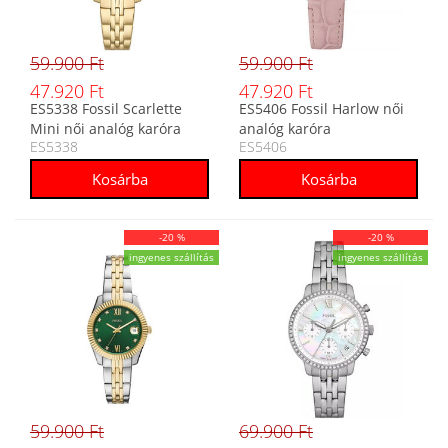
59.900 Ft
59.900 Ft
47.920 Ft
47.920 Ft
ES5338 Fossil Scarlette
ES5406 Fossil Harlow női
Mini női analóg karóra
analóg karóra
ES5338
ES5406
-20 %
-20 %
ingyenes szállítás
ingyenes szállítás
59.900 Ft
69.900 Ft