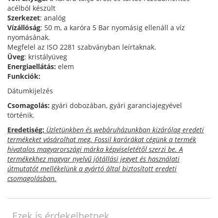
acélból készült
Szerkezet
: analóg
Vízállóság
: 50 m, a karóra 5 Bar nyomásig ellenáll a víz
nyomásának.
Megfelel az ISO 2281 szabványban leírtaknak.
Üveg
: kristályüveg
Energiaellátás:
elem
Funkciók:
Dátumkijelzés
Csomagolás:
gyári dobozában, gyári garanciajegyével
történik.
Eredetiség:
Üzletünkben és webáruházunkban kizárólag eredeti
termékeket vásárolhat meg. Fossil karórákat cégünk a termék
hivatalos magyarországi márka képviseletétől szerzi be. A
termékekhez magyar nyelvű jótállási jegyet és használati
útmutatót mellékelünk a gyártó által biztosított eredeti
csomagolásban.
Ezek is érdekelhetnek