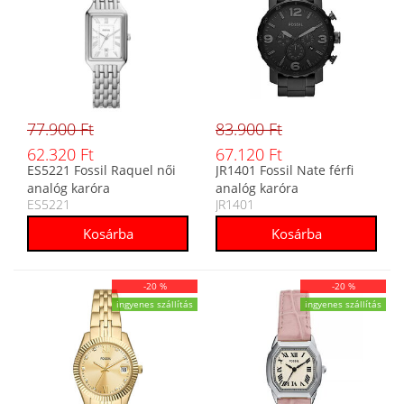
77.900 Ft
83.900 Ft
62.320 Ft
67.120 Ft
ES5221 Fossil Raquel női
JR1401 Fossil Nate férfi
analóg karóra
analóg karóra
ES5221
JR1401
-20 %
-20 %
ingyenes szállítás
ingyenes szállítás