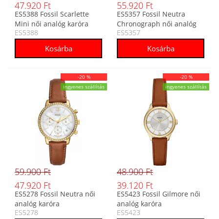
47.920 Ft
55.920 Ft
ES5388 Fossil Scarlette
ES5357 Fossil Neutra
Mini női analóg karóra
Chronograph női analóg
ES5388
ES5357
karóra
-20 %
-20 %
ingyenes szállítás
ingyenes szállítás
59.900 Ft
48.900 Ft
47.920 Ft
39.120 Ft
ES5278 Fossil Neutra női
ES5423 Fossil Gilmore női
analóg karóra
analóg karóra
ES5278
ES5423