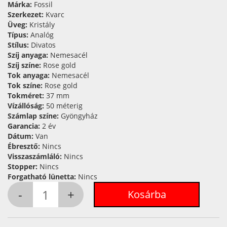
Márka:
Fossil
Szerkezet:
Kvarc
Üveg:
Kristály
Típus:
Analóg
Stílus:
Divatos
Szíj anyaga:
Nemesacél
Szíj színe:
Rose gold
Tok anyaga:
Nemesacél
Tok színe:
Rose gold
Tokméret:
37 mm
Vízállóság:
50 méterig
Számlap színe:
Gyöngyház
Garancia:
2 év
Dátum:
Van
Ébresztő:
Nincs
Visszaszámláló:
Nincs
Stopper:
Nincs
Forgatható lünetta:
Nincs