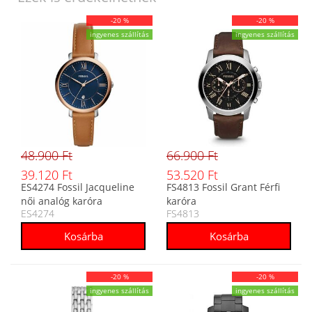
-20 %
-20 %
ingyenes szállítás
ingyenes szállítás
48.900 Ft
66.900 Ft
39.120 Ft
53.520 Ft
ES4274 Fossil Jacqueline
FS4813 Fossil Grant Férfi
női analóg karóra
karóra
ES4274
FS4813
-20 %
-20 %
ingyenes szállítás
ingyenes szállítás