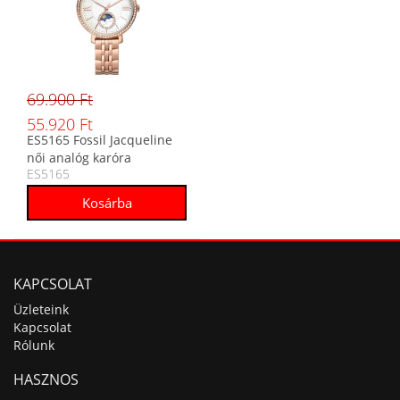
69.900 Ft
55.920 Ft
ES5165 Fossil Jacqueline
női analóg karóra
ES5165
KAPCSOLAT
Üzleteink
Kapcsolat
Rólunk
HASZNOS