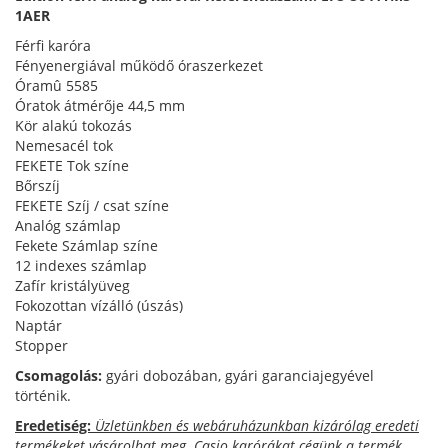
1AER
Férfi karóra
Fényenergiával működő óraszerkezet
Óramû 5585
Óratok átmérője 44,5 mm
Kör alakú tokozás
Nemesacél tok
FEKETE Tok színe
Bőrszíj
FEKETE Szíj / csat színe
Analóg számlap
Fekete Számlap színe
12 indexes számlap
Zafír kristályüveg
Fokozottan vízálló (úszás)
Naptár
Stopper
Csomagolás:
gyári dobozában, gyári garanciajegyével
történik.
Eredetiség:
Üzletünkben és webáruházunkban kizárólag eredeti
termékeket vásárolhat meg. Casio karórákat cégünk a termék