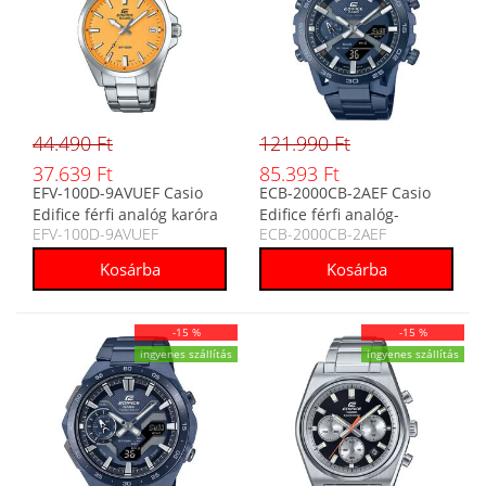
44.490 Ft
121.990 Ft
37.639 Ft
85.393 Ft
EFV-100D-9AVUEF Casio
ECB-2000CB-2AEF Casio
Edifice férfi analóg karóra
Edifice férfi analóg-
EFV-100D-9AVUEF
ECB-2000CB-2AEF
digitális karóra
-15 %
-15 %
ingyenes szállítás
ingyenes szállítás