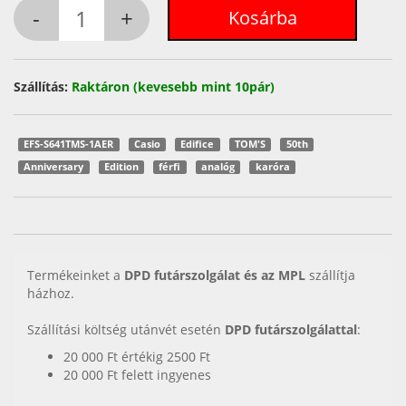
Szállítás:
Raktáron (kevesebb mint 10pár)
EFS-S641TMS-1AER
Casio
Edifice
TOM'S
50th
Anniversary
Edition
férfi
analóg
karóra
Termékeinket a
DPD futárszolgálat és az MPL
szállítja
házhoz.
Szállítási költség utánvét esetén
DPD futárszolgálattal
:
20 000 Ft értékig 2500 Ft
20 000 Ft felett ingyenes