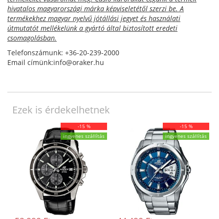
hivatalos magyarországi márka képviseletétől szerzi be. A
termékekhez magyar nyelvű jótállási jegyet és használati
útmutatót mellékelünk a gyártó által biztosított eredeti
csomagolásban.
Telefonszámunk: +36-20-239-2000
Email címünk:info@oraker.hu
Ezek is érdekelhetnek
-15 %
-15 %
ingyenes szállítás
ingyenes szállítás