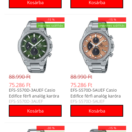
-15 %
-15 %
ingyenes szállítás
ingyenes szállítás
88.990 Ft
88.990 Ft
75.286 Ft
75.286 Ft
EFS-S570D-3AUEF Casio
EFS-S570D-5AUEF Casio
Edifice férfi analóg karóra
Edifice férfi analóg karóra
EFS-S570D-3AUEF
EFS-S570D-5AUEF
-30 %
-15 %