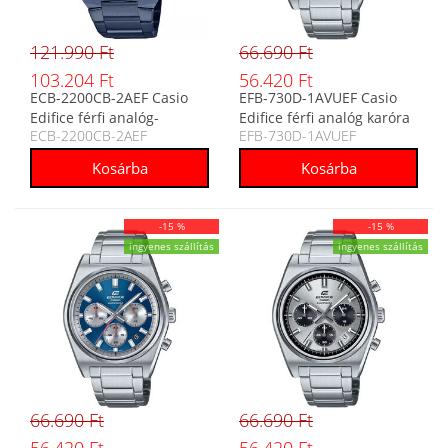
121.990 Ft
66.690 Ft
103.204 Ft
56.420 Ft
ECB-2200CB-2AEF Casio
EFB-730D-1AVUEF Casio
Edifice férfi analóg-
Edifice férfi analóg karóra
ECB-2200CB-2AEF
EFB-730D-1AVUEF
digitális karóra
-15 %
-15 %
ingyenes szállítás
ingyenes szállítás
66.690 Ft
66.690 Ft