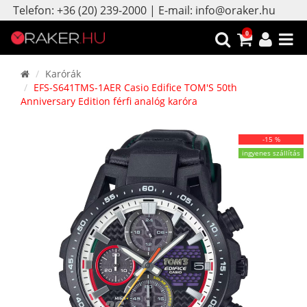
Telefon: +36 (20) 239-2000 | E-mail: info@oraker.hu
0
Karórák
EFS-S641TMS-1AER Casio Edifice TOM'S 50th
Anniversary Edition férfi analóg karóra
-15 %
ingyenes szállítás