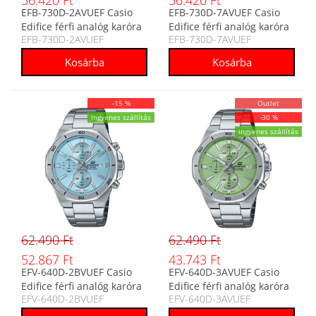
56.420 Ft
56.420 Ft
EFB-730D-2AVUEF Casio
EFB-730D-7AVUEF Casio
Edifice férfi analóg karóra
Edifice férfi analóg karóra
EFB-730D-2AVUEF
EFB-730D-7AVUEF
-15 %
Outlet
ingyenes szállítás
-30 %
ingyenes szállítás
62.490 Ft
62.490 Ft
52.867 Ft
43.743 Ft
EFV-640D-2BVUEF Casio
EFV-640D-3AVUEF Casio
Edifice férfi analóg karóra
Edifice férfi analóg karóra
EFV-640D-2BVUEF
EFV-640D-3AVUEF