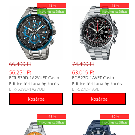
-15 %
-15 %
ingyenes szállítás
ingyenes szállítás
66.490 Ft
74.490 Ft
56.251 Ft
63.019 Ft
EFR-539D-1A2VUEF Casio
EF-527D-1AVEF Casio
Edifice férfi analóg karóra
Edifice férfi analóg karóra
EFR-539D-1A2VUEF
EF-527D-1AVEF
-15 %
-30 %
ingyenes szállítás
ingyenes szállítás