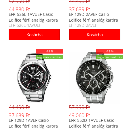
52.990 Ft
44.490 Ft
44.830 Ft
37.639 Ft
EFR-526L-1AVUEF Casio
EF-129D-2AVEF Casio
Edifice férfi analóg karóra
Edifice férfi analóg karóra
EFR-526L-1AVUEF
EF-129D-2AVEF
-15 %
-15 %
ingyenes szállítás
ingyenes szállítás
44.490 Ft
57.990 Ft
37.639 Ft
49.060 Ft
EF-129D-1AVEF Casio
EFR-552D-1AVUEF Casio
Edifice férfi analóg karóra
Edifice férfi analóg karóra