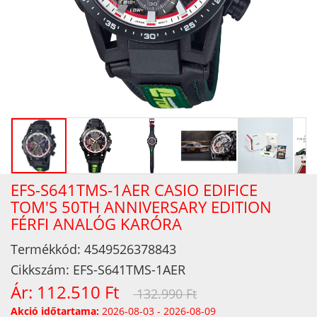
EFS-S641TMS-1AER CASIO EDIFICE
TOM'S 50TH ANNIVERSARY EDITION
FÉRFI ANALÓG KARÓRA
Termékkód:
4549526378843
Cikkszám:
EFS-S641TMS-1AER
Ár:
112.510 Ft
132.990 Ft
Akció időtartama:
2026-08-03 - 2026-08-09