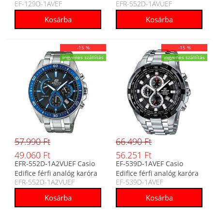
EF-129D-1AVEF
EFR-552D-1AVUEF
-15 %
-15 %
ingyenes szállítás
ingyenes szállítás
57.990 Ft
66.490 Ft
49.060 Ft
56.251 Ft
EFR-552D-1A2VUEF Casio
EF-539D-1AVEF Casio
Edifice férfi analóg karóra
Edifice férfi analóg karóra
EFR-552D-1A2VUEF
EF-539D-1AVEF