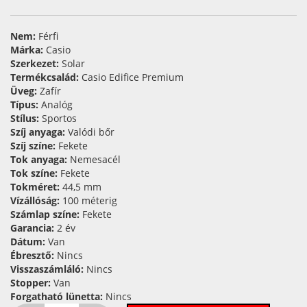
Nem:
Férfi
Márka:
Casio
Szerkezet:
Solar
Termékcsalád:
Casio Edifice Premium
Üveg:
Zafír
Típus:
Analóg
Stílus:
Sportos
Szíj anyaga:
Valódi bőr
Szíj színe:
Fekete
Tok anyaga:
Nemesacél
Tok színe:
Fekete
Tokméret:
44,5 mm
Vízállóság:
100 méterig
Számlap színe:
Fekete
Garancia:
2 év
Dátum:
Van
Ébresztő:
Nincs
Visszaszámláló:
Nincs
Stopper:
Van
Forgatható lünetta:
Nincs