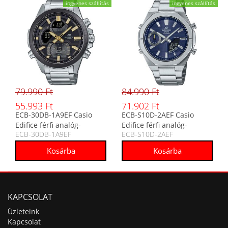
ingyenes szállítás
ingyenes szállítás
79.990 Ft
84.990 Ft
55.993 Ft
71.902 Ft
ECB-30DB-1A9EF Casio
ECB-S10D-2AEF Casio
Edifice férfi analóg-
Edifice férfi analóg-
ECB-30DB-1A9EF
ECB-S10D-2AEF
digitális karóra
digitális karóra
KAPCSOLAT
Üzleteink
Kapcsolat