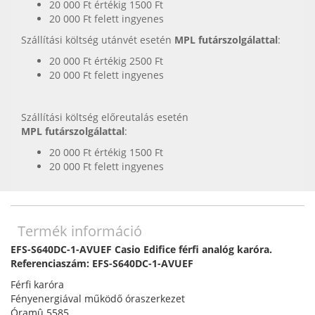
20 000 Ft értékig 1500 Ft
20 000 Ft felett ingyenes
Szállítási költség utánvét esetén
MPL futárszolgálattal
:
20 000 Ft értékig 2500 Ft
20 000 Ft felett ingyenes
Szállítási költség előreutalás esetén
MPL futárszolgálattal
:
20 000 Ft értékig 1500 Ft
20 000 Ft felett ingyenes
Termék információ
EFS-S640DC-1-AVUEF Casio Edifice férfi analóg karóra.
Referenciaszám: EFS-S640DC-1-AVUEF
Férfi karóra
Fényenergiával működő óraszerkezet
Óramû 5585