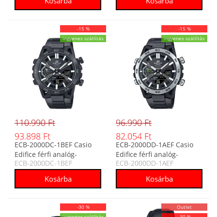
-15 %
-15 %
ingyenes szállítás
ingyenes szállítás
110.990 Ft
96.990 Ft
93.898 Ft
82.054 Ft
ECB-2000DC-1BEF Casio
ECB-2000DD-1AEF Casio
Edifice férfi analóg-
Edifice férfi analóg-
ECB-2000DC-1BEF
ECB-2000DD-1AEF
digitális karóra
digitális karóra
-30 %
Outlet
ingyenes szállítás
-30 %