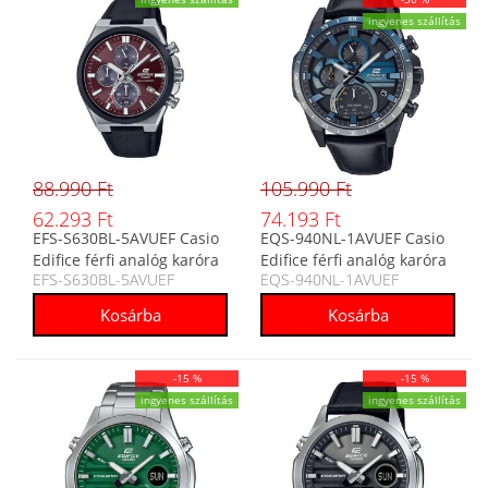
ingyenes szállítás
88.990 Ft
105.990 Ft
62.293 Ft
74.193 Ft
EFS-S630BL-5AVUEF Casio
EQS-940NL-1AVUEF Casio
Edifice férfi analóg karóra
Edifice férfi analóg karóra
EFS-S630BL-5AVUEF
EQS-940NL-1AVUEF
-15 %
-15 %
ingyenes szállítás
ingyenes szállítás