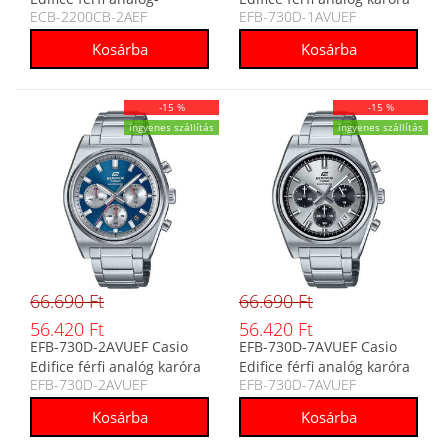
ECB-2200CB-2AEF
EFB-730D-1AVUEF
digitális karóra
-15 %
-15 %
ingyenes szállítás
ingyenes szállítás
66.690 Ft
66.690 Ft
56.420 Ft
56.420 Ft
EFB-730D-2AVUEF Casio
EFB-730D-7AVUEF Casio
Edifice férfi analóg karóra
Edifice férfi analóg karóra
EFB-730D-2AVUEF
EFB-730D-7AVUEF