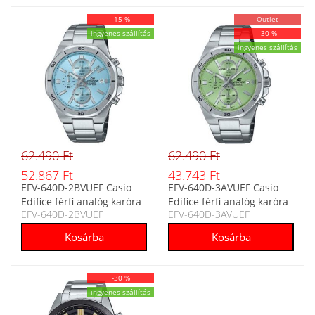
-15 %
Outlet
ingyenes szállítás
-30 %
ingyenes szállítás
62.490 Ft
62.490 Ft
52.867 Ft
43.743 Ft
EFV-640D-2BVUEF Casio
EFV-640D-3AVUEF Casio
Edifice férfi analóg karóra
Edifice férfi analóg karóra
EFV-640D-2BVUEF
EFV-640D-3AVUEF
-30 %
ingyenes szállítás