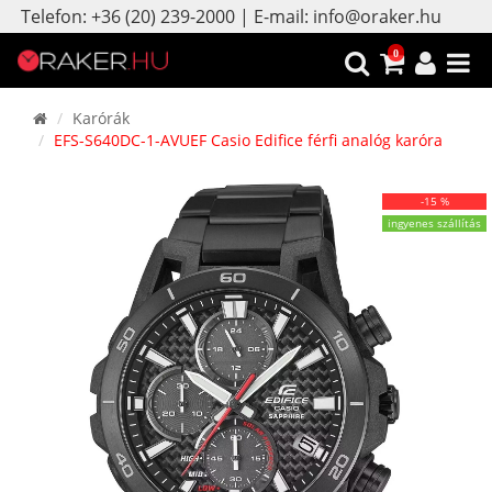
Telefon: +36 (20) 239-2000 | E-mail: info@oraker.hu
0
Karórák
EFS-S640DC-1-AVUEF Casio Edifice férfi analóg karóra
-15 %
ingyenes szállítás