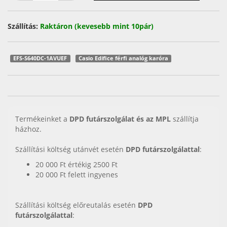
Szállítás:
Raktáron (kevesebb mint 10pár)
EFS-S640DC-1AVUEF
Casio Edifice férfi analóg karóra
Termékeinket a
DPD futárszolgálat és az MPL
szállítja
házhoz.
Szállítási költség utánvét esetén
DPD futárszolgálattal
:
20 000 Ft értékig 2500 Ft
20 000 Ft felett ingyenes
Szállítási költség előreutalás esetén
DPD
futárszolgálattal
: