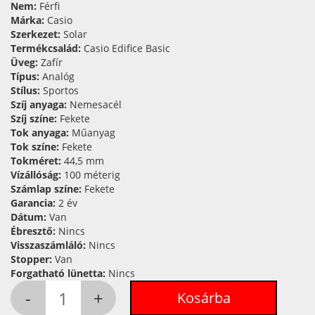
Nem:
Férfi
Márka:
Casio
Szerkezet:
Solar
Termékcsalád:
Casio Edifice Basic
Üveg:
Zafír
Típus:
Analóg
Stílus:
Sportos
Szíj anyaga:
Nemesacél
Szíj színe:
Fekete
Tok anyaga:
Műanyag
Tok színe:
Fekete
Tokméret:
44,5 mm
Vízállóság:
100 méterig
Számlap színe:
Fekete
Garancia:
2 év
Dátum:
Van
Ébresztő:
Nincs
Visszaszámláló:
Nincs
Stopper:
Van
Forgatható lünetta:
Nincs