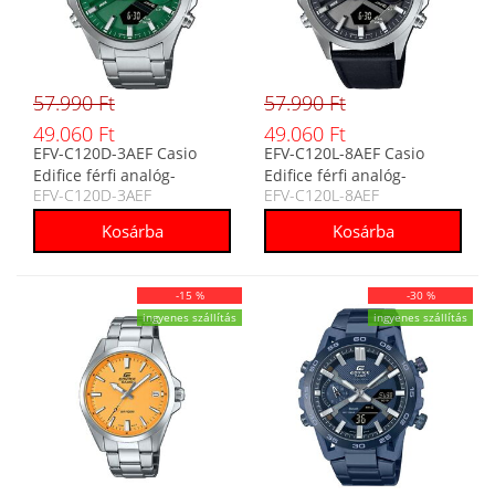
57.990 Ft
57.990 Ft
49.060 Ft
49.060 Ft
EFV-C120D-3AEF Casio
EFV-C120L-8AEF Casio
Edifice férfi analóg-
Edifice férfi analóg-
EFV-C120D-3AEF
EFV-C120L-8AEF
digitális karóra
digitális karóra
-15 %
-30 %
ingyenes szállítás
ingyenes szállítás