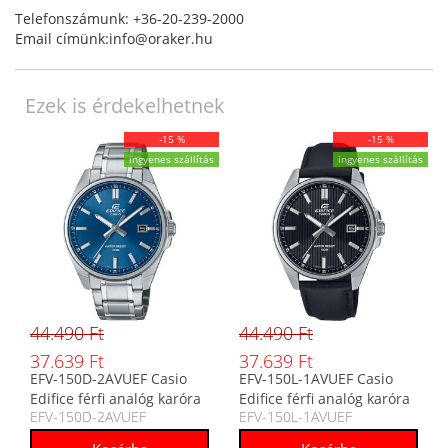
Telefonszámunk: +36-20-239-2000
Email címünk:info@oraker.hu
Ezek is érdekelhetnek
-15 %
-15 %
ingyenes szállítás
ingyenes szállítás
44.490 Ft
44.490 Ft
37.639 Ft
37.639 Ft
EFV-150D-2AVUEF Casio
EFV-150L-1AVUEF Casio
Edifice férfi analóg karóra
Edifice férfi analóg karóra
EFV-150D-2AVUEF
EFV-150L-1AVUEF