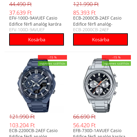
44.490 Ft
121.990 Ft
37.639 Ft
85.393 Ft
EFV-100D-9AVUEF Casio
ECB-2000CB-2AEF Casio
Edifice férfi analóg karóra
Edifice férfi analóg-
EFV-100D-9AVUEF
ECB-2000CB-2AEF
digitális karóra
-15 %
-15 %
ingyenes szállítás
ingyenes szállítás
121.990 Ft
66.690 Ft
103.204 Ft
56.420 Ft
ECB-2200CB-2AEF Casio
EFB-730D-1AVUEF Casio
Edifice férfi analóg-
Edifice férfi analóg karóra