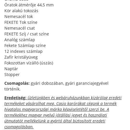
Óratok átmérője 44,5 mm
Kör alakú tokozás
Nemesacél tok
FEKETE Tok színe
Nemesacél csat
FEKETE Szíj / csat színe
Analóg számlap
Fekete Számlap színe
12 indexes számlap
Zafír kristályüveg
Fokozottan vízálló (úszás)
Naptár
Stopper
Csomagolás:
gyári dobozában, gyári garanciajegyével
történik.
Eredetiség:
Üzletünkben és webáruházunkban kizárólag eredeti
termékeket vásárolhat meg. Casio karórákat cégünk a termék
hivatalos magyarországi márka képviseletétől szerzi be. A
termékekhez magyar nyelvű jótállási jegyet és használati
útmutatót mellékelünk a gyártó által biztosított eredeti
csomagolásban.