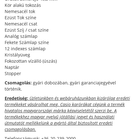
Kör alakú tokozás
Nemesacél tok
Ezüst Tok színe
Nemesacél csat
Ezüst Szíj / csat színe
Analóg számlap
Fekete Számlap színe
12 indexes számlap
Kristályüveg
Fokozottan vízálló (úszás)
Naptár
Stopper
Csomagolás:
gyári dobozában, gyári garanciajegyével
történik.
Eredetiség:
Üzletünkben és webáruházunkban kizárólag eredeti
termékeket vásárolhat meg. Casio karórákat cégünk a termék
hivatalos magyarországi márka képviseletétől szerzi be. A
termékekhez magyar nyelvű jótállási jegyet és használati
útmutatót mellékelünk a gyártó által biztosított eredeti
csomagolásban.
Telefonszámunk: +36-20-239-2000