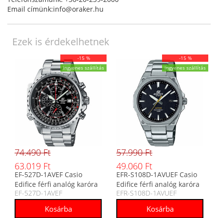
Email címünk:info@oraker.hu
Ezek is érdekelhetnek
-15 %
-15 %
ingyenes szállítás
ingyenes szállítás
74.490 Ft
57.990 Ft
63.019 Ft
49.060 Ft
EF-527D-1AVEF Casio
EFR-S108D-1AVUEF Casio
Edifice férfi analóg karóra
Edifice férfi analóg karóra
EF-527D-1AVEF
EFR-S108D-1AVUEF