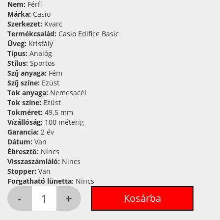
Nem:
Férfi
Márka:
Casio
Szerkezet:
Kvarc
Termékcsalád:
Casio Edifice Basic
Üveg:
Kristály
Típus:
Analóg
Stílus:
Sportos
Szíj anyaga:
Fém
Szíj színe:
Ezüst
Tok anyaga:
Nemesacél
Tok színe:
Ezüst
Tokméret:
49.5 mm
Vízállóság:
100 méterig
Garancia:
2 év
Dátum:
Van
Ébresztő:
Nincs
Visszaszámláló:
Nincs
Stopper:
Van
Forgatható lünetta:
Nincs