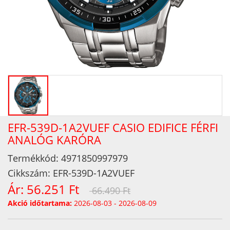
EFR-539D-1A2VUEF CASIO EDIFICE FÉRFI
ANALÓG KARÓRA
Termékkód:
4971850997979
Cikkszám:
EFR-539D-1A2VUEF
Ár:
56.251 Ft
66.490 Ft
Akció időtartama:
2026-08-03 - 2026-08-09