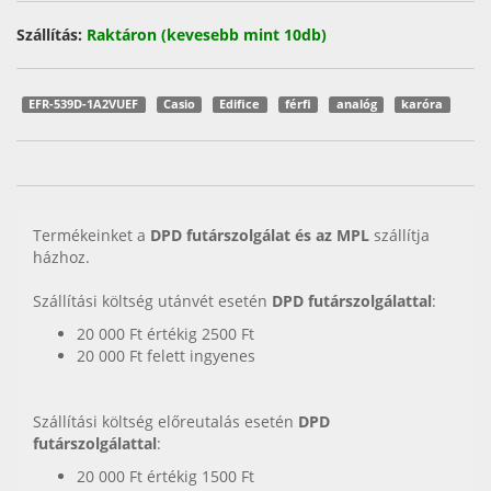
Szállítás:
Raktáron (kevesebb mint 10db)
EFR-539D-1A2VUEF
Casio
Edifice
férfi
analóg
karóra
Termékeinket a
DPD futárszolgálat és az MPL
szállítja
házhoz.
Szállítási költség utánvét esetén
DPD futárszolgálattal
:
20 000 Ft értékig 2500 Ft
20 000 Ft felett ingyenes
Szállítási költség előreutalás esetén
DPD
futárszolgálattal
:
20 000 Ft értékig 1500 Ft