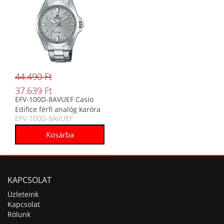
44.490 Ft
37.639 Ft
EFV-100D-8AVUEF Casio
Edifice férfi analóg karóra
EFV-100D-8AVUEF
KAPCSOLAT
Üzleteink
Kapcsolat
Rólunk