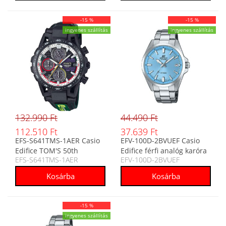
-15 %
-15 %
ingyenes szállítás
ingyenes szállítás
132.990 Ft
44.490 Ft
112.510 Ft
37.639 Ft
EFS-S641TMS-1AER Casio
EFV-100D-2BVUEF Casio
Edifice TOM'S 50th
Edifice férfi analóg karóra
EFS-S641TMS-1AER
EFV-100D-2BVUEF
Anniversary Edition férfi
analóg karóra
-15 %
ingyenes szállítás