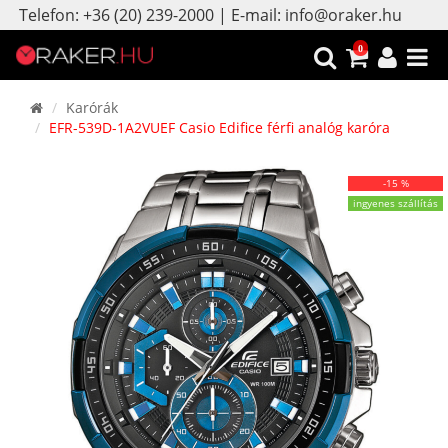
Telefon: +36 (20) 239-2000 | E-mail: info@oraker.hu
0
Karórák
EFR-539D-1A2VUEF Casio Edifice férfi analóg karóra
-15 %
ingyenes szállítás