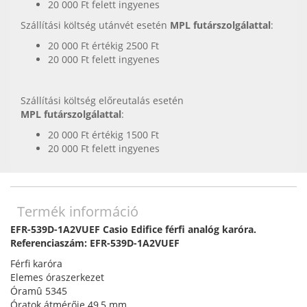
20 000 Ft felett ingyenes
Szállítási költség utánvét esetén
MPL futárszolgálattal
:
20 000 Ft értékig 2500 Ft
20 000 Ft felett ingyenes
Szállítási költség előreutalás esetén
MPL futárszolgálattal
:
20 000 Ft értékig 1500 Ft
20 000 Ft felett ingyenes
Termék információ
EFR-539D-1A2VUEF Casio Edifice férfi analóg karóra.
Referenciaszám: EFR-539D-1A2VUEF
Férfi karóra
Elemes óraszerkezet
Óramû 5345
Óratok átmérője 49,5 mm