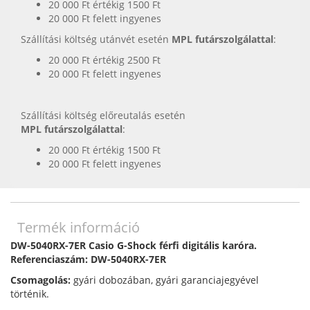
20 000 Ft értékig 1500 Ft
20 000 Ft felett ingyenes
Szállítási költség utánvét esetén
MPL futárszolgálattal
:
20 000 Ft értékig 2500 Ft
20 000 Ft felett ingyenes
Szállítási költség előreutalás esetén
MPL futárszolgálattal
:
20 000 Ft értékig 1500 Ft
20 000 Ft felett ingyenes
Termék információ
DW-5040RX-7ER Casio G-Shock férfi digitális karóra.
Referenciaszám: DW-5040RX-7ER
Csomagolás:
gyári dobozában, gyári garanciajegyével
történik.