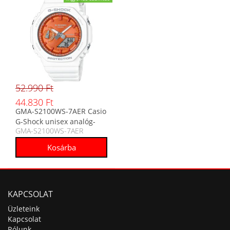
52.990 Ft
44.830 Ft
GMA-S2100WS-7AER Casio
G-Shock unisex analóg-
GMA-S2100WS-7AER
digitális karóra
KAPCSOLAT
Üzleteink
Kapcsolat
Rólunk