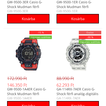
GW-9500-3ER Casio G-
GW-9500-1ER Casio G-
Shock Mudman férfi
Shock Mudman férfi
GW-9500-3ER
GW-9500-1ER
digitális karóra
digitális karóra
-15 %
Outlet
ingyenes szállítás
-30 %
ingyenes szállítás
172.990 Ft
88.990 Ft
146.350 Ft
62.293 Ft
GW-9500-1A4ER Casio G-
GA-114RX-7AER Casio G-
Shock Mudman férfi
Shock férfi analóg-digitális
GW-9500-1A4ER
GA-114RX-7AER
digitális karóra
karóra