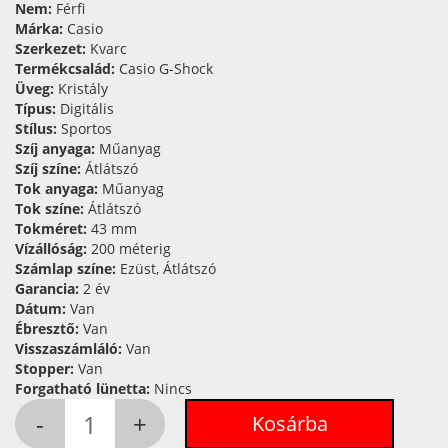
Nem:
Férfi
Márka:
Casio
Szerkezet:
Kvarc
Termékcsalád:
Casio G-Shock
Üveg:
Kristály
Típus:
Digitális
Stílus:
Sportos
Szíj anyaga:
Műanyag
Szíj színe:
Átlátszó
Tok anyaga:
Műanyag
Tok színe:
Átlátszó
Tokméret:
43 mm
Vízállóság:
200 méterig
Számlap színe:
Ezüst, Átlátszó
Garancia:
2 év
Dátum:
Van
Ébresztő:
Van
Visszaszámláló:
Van
Stopper:
Van
Forgatható lünetta:
Nincs