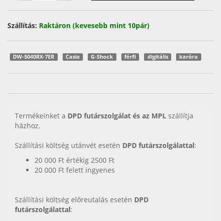
Szállítás:
Raktáron (kevesebb mint 10pár)
DW-5040RX-7ER
Casio
G-Shock
férfi
digitális
karóra
Termékeinket a
DPD futárszolgálat és az MPL
szállítja
házhoz.
Szállítási költség utánvét esetén
DPD futárszolgálattal
:
20 000 Ft értékig 2500 Ft
20 000 Ft felett ingyenes
Szállítási költség előreutalás esetén
DPD
futárszolgálattal
: