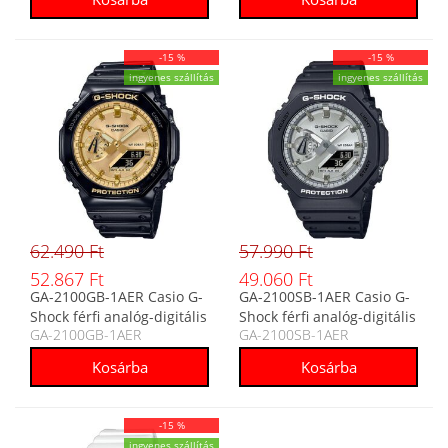
-15 %
-15 %
ingyenes szállítás
ingyenes szállítás
62.490 Ft
57.990 Ft
52.867 Ft
49.060 Ft
GA-2100GB-1AER Casio G-
GA-2100SB-1AER Casio G-
Shock férfi analóg-digitális
Shock férfi analóg-digitális
GA-2100GB-1AER
GA-2100SB-1AER
karóra
karóra
-15 %
ingyenes szállítás