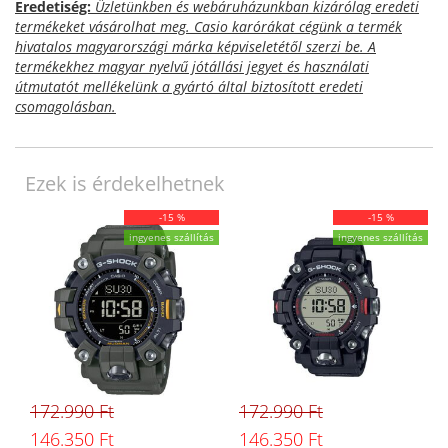
Eredetiség:
Üzletünkben és webáruházunkban kizárólag eredeti
termékeket vásárolhat meg. Casio karórákat cégünk a termék
hivatalos magyarországi márka képviseletétől szerzi be. A
termékekhez magyar nyelvű jótállási jegyet és használati
útmutatót mellékelünk a gyártó által biztosított eredeti
csomagolásban.
Ezek is érdekelhetnek
-15 %
-15 %
ingyenes szállítás
ingyenes szállítás
172.990 Ft
172.990 Ft
146.350 Ft
146.350 Ft