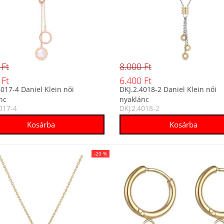
 Ft
8.000 Ft
 Ft
6.400 Ft
4017-4 Daniel Klein női
DKJ.2.4018-2 Daniel Klein női
nc
nyaklánc
4017-4
DKJ.2.4018-2
-20 %