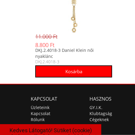
11.000 Ft
8.800 Ft
DKJ.2.4018-3 Daniel Klein női
nyaklánc
DKJ.2.4018-3
KAPCSOLAT
HASZNOS
Üzleteink
GY.I.K.
Kapcsolat
Klubtagság
Rólunk
Cégeknek
Kedves Látogató! Sütiket (cookie)