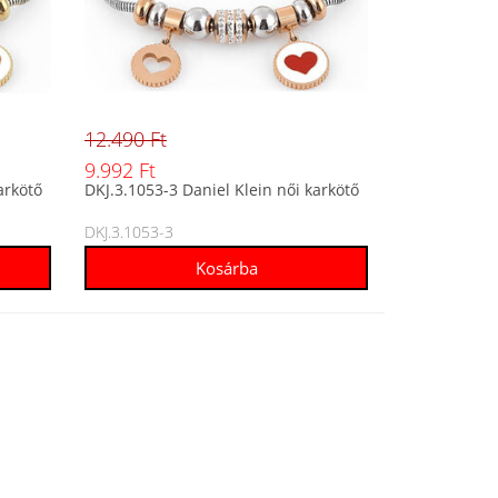
12.490 Ft
9.992 Ft
arkötő
DKJ.3.1053-3 Daniel Klein női karkötő
DKJ.3.1053-3