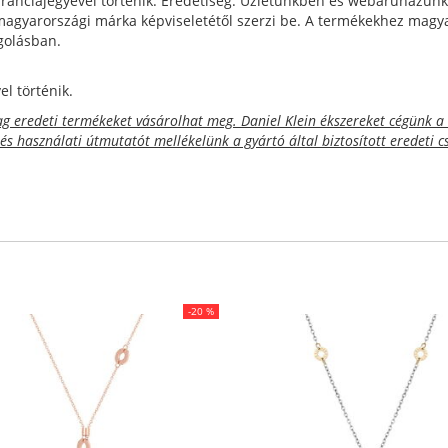
ranciajegyével történik. Eredetiség: Üzletünkben és webáruházunk
magyarországi márka képviseletétől szerzi be. A termékekhez magyar
agolásban.
l történik.
eredeti termékeket vásárolhat meg. Daniel Klein ékszereket cégünk a 
 és használati útmutatót mellékelünk a gyártó által biztosított eredeti
-20 %