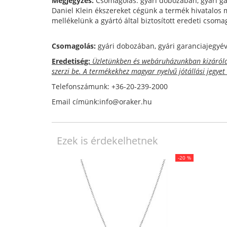
Megjegyzés:
Csomagolás: gyári dobozában, gyári ga
Daniel Klein ékszereket cégünk a termék hivatalos 
mellékelünk a gyártó által biztosított eredeti csom
Csomagolás:
gyári dobozában, gyári garanciajegyéve
Eredetiség:
Üzletünkben és webáruházunkban kizárólag 
szerzi be. A termékekhez magyar nyelvű jótállási jegyet
Telefonszámunk: +36-20-239-2000
Email címünk:info@oraker.hu
Ezek is érdekelhetnek
-20 %