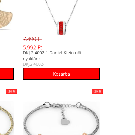
7.490 Ft
5.992 Ft
DKJ.2.4002-1 Daniel Klein női
nyaklánc
DKJ.2.4002-1
-20 %
-20 %