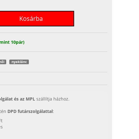
mint 10pár)
női
nyaklánc
lgálat és az MPL
szállítja házhoz.
etén
DPD futárszolgálattal
:
Ft
es