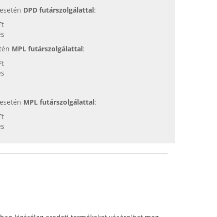
s esetén
DPD futárszolgálattal
:
Ft
es
etén
MPL futárszolgálattal
:
Ft
es
s esetén
MPL futárszolgálattal
:
Ft
es