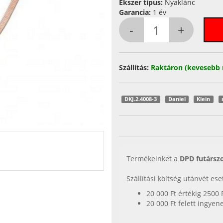
Ékszer típus:
Nyaklánc
Garancia:
1 év
Szállítás:
Raktáron (kevesebb 
DKJ.2.4008-3
Daniel
Klein
Termékeinket a
DPD futárszo
Szállítási költség utánvét es
20 000 Ft értékig 2500 
20 000 Ft felett ingyen