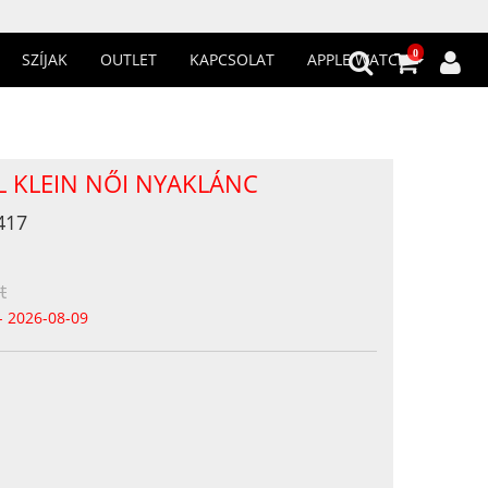
0
SZÍJAK
OUTLET
KAPCSOLAT
APPLE WATCH
EL KLEIN NŐI NYAKLÁNC
417
t
- 2026-08-09