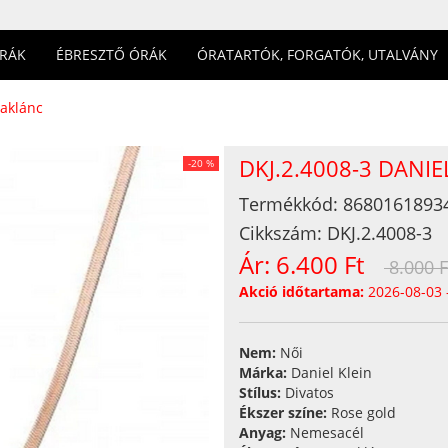
ÓRÁK
ÉBRESZTŐ ÓRÁK
ÓRATARTÓK, FORGATÓK, UTALVÁNY
yaklánc
DKJ.2.4008-3 DANI
-20 %
Termékkód:
8680161893
Cikkszám:
DKJ.2.4008-3
Ár:
6.400 Ft
8.000 F
Akció időtartama:
2026-08-03 
Nem:
Női
Márka:
Daniel Klein
Stílus:
Divatos
Ékszer színe:
Rose gold
Anyag:
Nemesacél