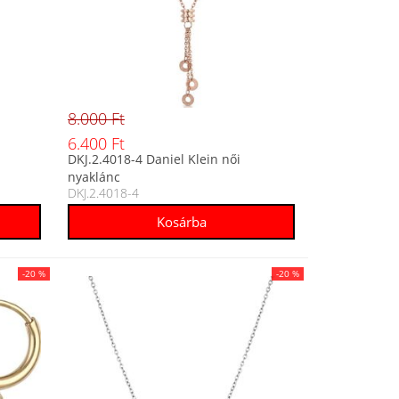
8.000 Ft
6.400 Ft
DKJ.2.4018-4 Daniel Klein női
nyaklánc
DKJ.2.4018-4
-20 %
-20 %