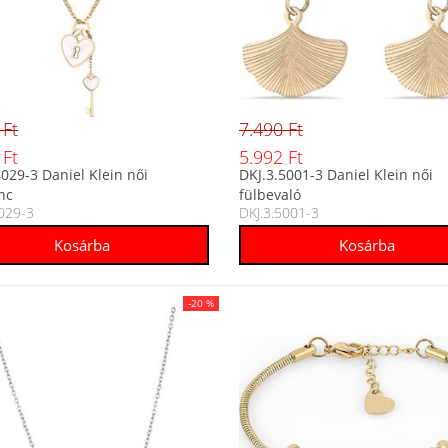
 Ft
7.490 Ft
 Ft
5.992 Ft
4029-3 Daniel Klein női
DKJ.3.5001-3 Daniel Klein női
nc
fülbevaló
4029-3
DKJ.3.5001-3
-20 %