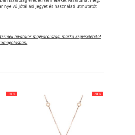
ban kizárólag eredeti termékeket vásárolhat meg.
 nyelvű jótállási jegyet és használati útmutatót
termék hivatalos magyarországi márka képviseletétől
 csomagolásban.
-20 %
-20 %