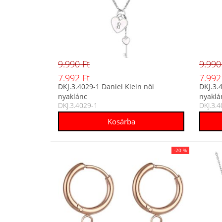
9.990 Ft
9.990
7.992 Ft
7.992
DKJ.3.4029-1 Daniel Klein női
DKJ.3.
nyaklánc
nyaklá
DKJ.3.4029-1
DKJ.3.
-20 %