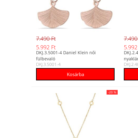
7.490 Ft
7.490
5.992 Ft
5.992
DKJ.3.5001-4 Daniel Klein női
DKJ.2.
fülbevaló
nyaklá
DKJ.3.5001-4
DKJ.2.
-20 %