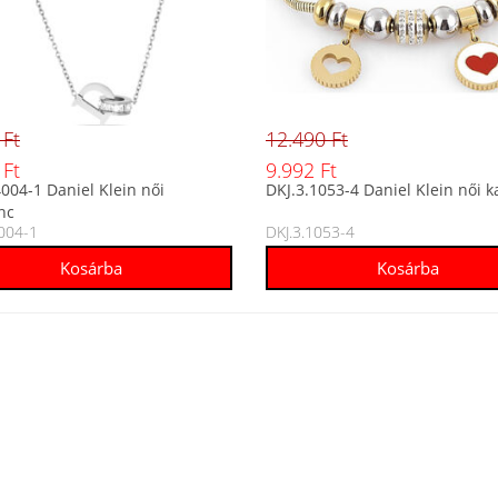
 Ft
12.490 Ft
 Ft
9.992 Ft
4004-1 Daniel Klein női
DKJ.3.1053-4 Daniel Klein női k
nc
4004-1
DKJ.3.1053-4