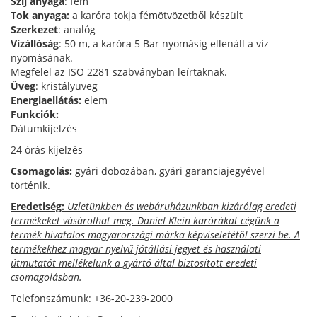
Szíj anyaga
: fém
Tok anyaga:
a karóra tokja fémötvözetből készült
Szerkezet
: analóg
Vízállóság
: 50 m, a karóra 5 Bar nyomásig ellenáll a víz
nyomásának.
Megfelel az ISO 2281 szabványban leírtaknak.
Üveg
: kristályüveg
Energiaellátás:
elem
Funkciók:
Dátumkijelzés
24 órás kijelzés
Csomagolás:
gyári dobozában, gyári garanciajegyével
történik.
Eredetiség:
Üzletünkben és webáruházunkban kizárólag eredeti
termékeket vásárolhat meg. Daniel Klein karórákat cégünk a
termék hivatalos magyarországi márka képviseletétől szerzi be. A
termékekhez magyar nyelvű jótállási jegyet és használati
útmutatót mellékelünk a gyártó által biztosított eredeti
csomagolásban.
Telefonszámunk: +36-20-239-2000