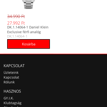
34.990 Ft
27.992 Ft
DK.1.14064-1 Daniel Klein
Exclusive férfi analóg
DK.1.14064-1
karóra
KAPCSOLAT
Üzleteink
Kapcsolat
Rólunk
HASZNOS
GY.I.K.
Klubtagság