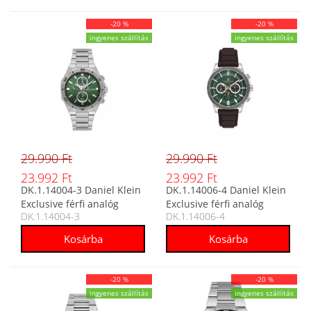
-20 %
-20 %
ingyenes szállítás
ingyenes szállítás
29.990 Ft
29.990 Ft
23.992 Ft
23.992 Ft
DK.1.14004-3 Daniel Klein
DK.1.14006-4 Daniel Klein
Exclusive férfi analóg
Exclusive férfi analóg
DK.1.14004-3
DK.1.14006-4
karóra
karóra
-20 %
-20 %
ingyenes szállítás
ingyenes szállítás