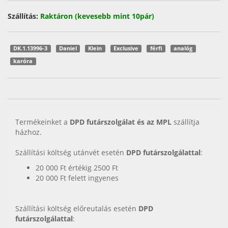
Szállítás:
Raktáron (kevesebb mint 10pár)
DK.1.13996-3
Daniel
Klein
Exclusive
férfi
analóg
karóra
Termékeinket a
DPD futárszolgálat és az MPL
szállítja
házhoz.
Szállítási költség utánvét esetén
DPD futárszolgálattal
:
20 000 Ft értékig 2500 Ft
20 000 Ft felett ingyenes
Szállítási költség előreutalás esetén
DPD
futárszolgálattal
: