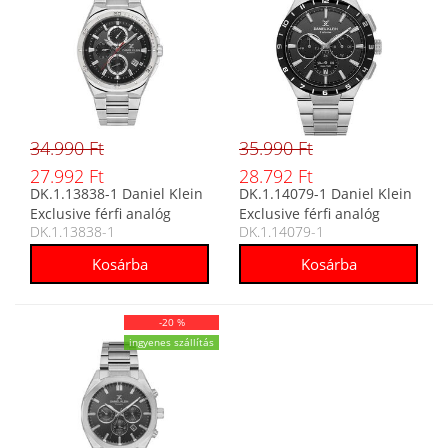
34.990 Ft
35.990 Ft
27.992 Ft
28.792 Ft
DK.1.13838-1 Daniel Klein
DK.1.14079-1 Daniel Klein
Exclusive férfi analóg
Exclusive férfi analóg
DK.1.13838-1
DK.1.14079-1
karóra
karóra
-20 %
ingyenes szállítás