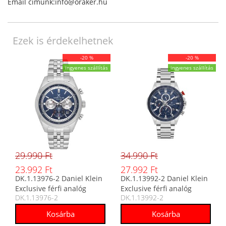
Email címünk:info@oraker.hu
Ezek is érdekelhetnek
-20 %
-20 %
ingyenes szállítás
ingyenes szállítás
29.990 Ft
34.990 Ft
23.992 Ft
27.992 Ft
DK.1.13976-2 Daniel Klein
DK.1.13992-2 Daniel Klein
Exclusive férfi analóg
Exclusive férfi analóg
DK.1.13976-2
DK.1.13992-2
karóra
karóra