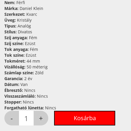
Nem:
Férfi
Márka:
Daniel Klein
Szerkezet:
Kvarc
Üveg:
Kristály
Típus:
Analóg
Stílus:
Divatos
Szíj anyaga:
Fém
Szíj színe:
Ezüst
Tok anyaga:
Fém
Tok színe:
Ezüst
Tokméret:
44 mm
Vízállóság:
50 méterig
Számlap színe:
Zöld
Garancia:
2 év
Dátum:
Van
Ébresztő:
Nincs
Visszaszámláló:
Nincs
Stopper:
Nincs
Forgatható lünetta:
Nincs