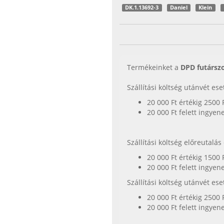
DK.1.13692-3
Daniel
Klein
Termékeinket a
DPD futárszo
Szállítási költség utánvét es
20 000 Ft értékig 2500 
20 000 Ft felett ingyen
Szállítási költség előreutalá
20 000 Ft értékig 1500 
20 000 Ft felett ingyen
Szállítási költség utánvét es
20 000 Ft értékig 2500 
20 000 Ft felett ingyen