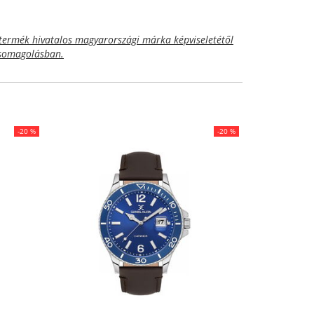
termék hivatalos magyarországi márka képviseletétől
 csomagolásban.
-20 %
-20 %