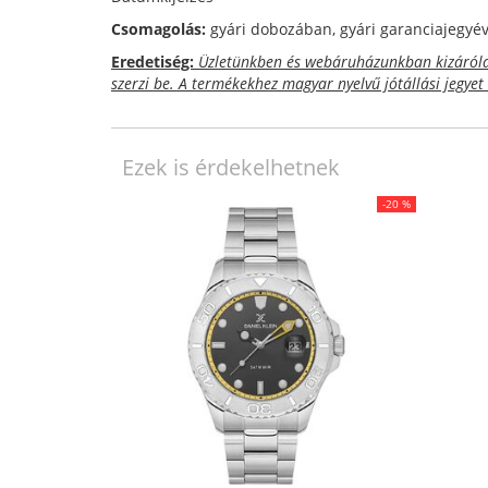
Csomagolás:
gyári dobozában, gyári garanciajegyéve
Eredetiség:
Üzletünkben és webáruházunkban kizárólag
szerzi be. A termékekhez magyar nyelvű jótállási jegyet
Ezek is érdekelhetnek
-20 %