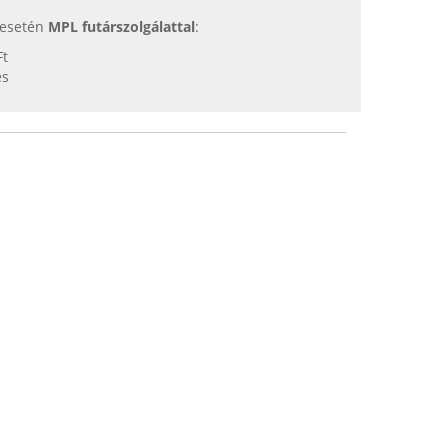
s esetén
MPL futárszolgálattal
:
Ft
es