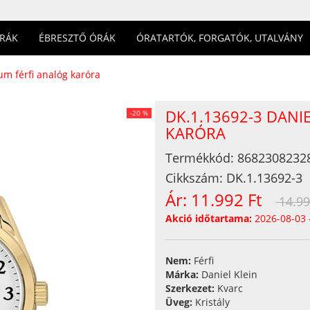
ÓRÁK
ÉBRESZTŐ ÓRÁK
ÓRATARTÓK, FORGATÓK, UTALVÁNY
um férfi analóg karóra
DK.1.13692-3 DANI
-20 %
KARÓRA
Termékkód:
8682308232
Cikkszám:
DK.1.13692-3
Ár:
11.992 Ft
14.99
Akció időtartama:
2026-08-03 
Nem:
Férfi
Márka:
Daniel Klein
Szerkezet:
Kvarc
Üveg:
Kristály