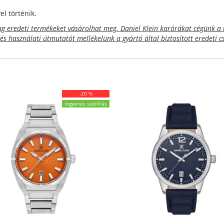
l történik.
 eredeti termékeket vásárolhat meg. Daniel Klein karórákat cégünk a 
 és használati útmutatót mellékelünk a gyártó által biztosított eredeti
-20 %
ingyenes szállítás