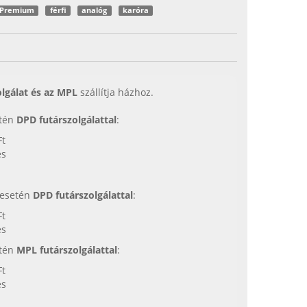
Premium
férfi
analóg
karóra
lgálat és az MPL
szállítja házhoz.
etén
DPD futárszolgálattal
:
Ft
es
s esetén
DPD futárszolgálattal
:
Ft
es
etén
MPL futárszolgálattal
:
Ft
es