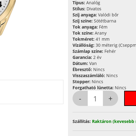
Típus:
Analóg
Stílus:
Divatos
Szíj anyaga:
Valódi bőr
Szíj színe:
Sötétbarna
Tok anyaga:
Fém
Tok színe:
Arany
Tokméret:
41 mm
Vízállóság:
30 méterig (Cseppm
Számlap színe:
Fehér
Garancia:
2 év
Dátum:
Van
Ébresztő:
Nincs
Visszaszámláló:
Nincs
Stopper:
Nincs
Forgatható lünetta:
Nincs
Szállítás:
Raktáron (kevesebb 