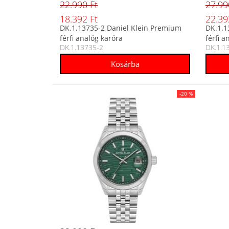
22.990 Ft
27.99
18.392 Ft
22.39
DK.1.13735-2 Daniel Klein Premium
DK.1.1
férfi analóg karóra
férfi a
DK.1.13735-2
DK.1.1
-20 %