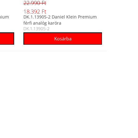
22.990 Ft
18.392 Ft
emium
DK.1.13905-2 Daniel Klein Premium
férfi analóg karóra
DK.1.13905-2