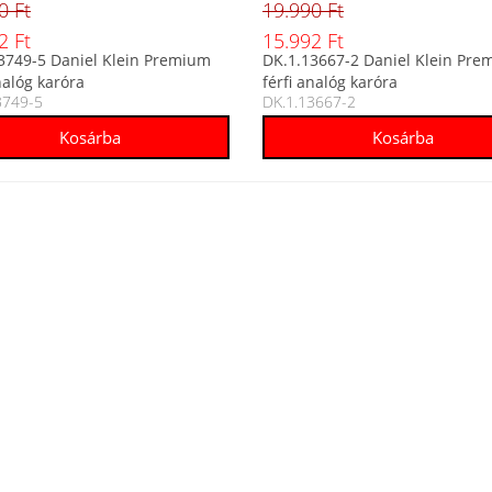
0 Ft
19.990 Ft
2 Ft
15.992 Ft
3749-5 Daniel Klein Premium
DK.1.13667-2 Daniel Klein Pr
nalóg karóra
férfi analóg karóra
3749-5
DK.1.13667-2