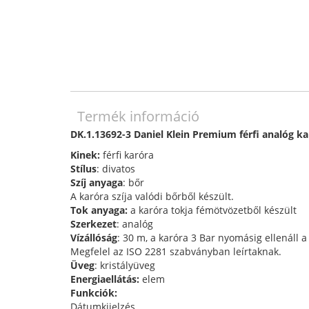
Termék információ
DK.1.13692-3 Daniel Klein Premium férfi analóg ka
Kinek:
férfi karóra
Stílus
: divatos
Szíj anyaga
: bőr
A karóra szíja valódi bőrből készült.
Tok anyaga:
a karóra tokja fémötvözetből készült
Szerkezet
: analóg
Vízállóság
: 30 m, a karóra 3 Bar nyomásig ellenáll 
Megfelel az ISO 2281 szabványban leírtaknak.
Üveg
: kristályüveg
Energiaellátás:
elem
Funkciók:
Dátumkijelzés