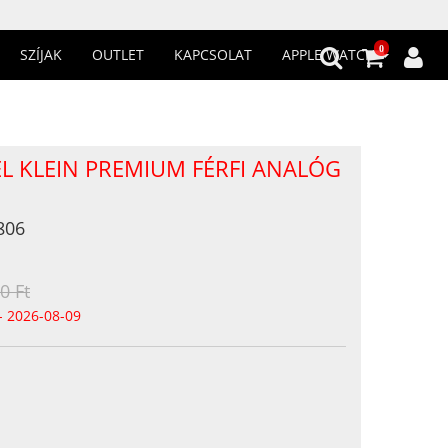
0
SZÍJAK
OUTLET
KAPCSOLAT
APPLE WATCH
EL KLEIN PREMIUM FÉRFI ANALÓG
806
0 Ft
- 2026-08-09