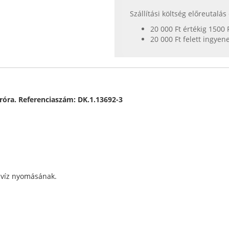
Szállítási költség előreutalá
20 000 Ft értékig 1500 
20 000 Ft felett ingyen
róra. Referenciaszám: DK.1.13692-3
a víz nyomásának.