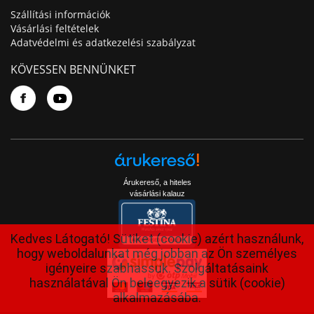
Szállítási információk
Vásárlási feltételek
Adatvédelmi és adatkezelési szabályzat
KÖVESSEN BENNÜNKET
Árukereső, a hiteles
vásárlási kalauz
Kedves Látogató! Sütiket (cookie) azért használunk,
hogy weboldalunkat még jobban az Ön személyes
igényeire szabhassuk. Szolgáltatásaink
használatával Ön beleegyezik a sütik (cookie)
alkalmazásába.