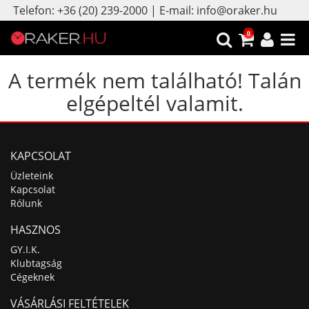
Telefon: +36 (20) 239-2000 | E-mail: info@oraker.hu
0
A termék nem található! Talán
elgépeltél valamit.
KAPCSOLAT
Üzleteink
Kapcsolat
Rólunk
HASZNOS
GY.I.K.
Klubtagság
Cégeknek
VÁSÁRLÁSI FELTÉTELEK