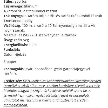
Stílus
: sportos
Szíj anyaga
: titánium
A karóra szíja titániumból készült.
Tok anyaga:
a karóra tokja erős, és tartós titániumból készült
Szerkezet
: analóg
Vízállóság
: 100 m, a karóra 10 Bar nyomásig ellenáll a víz
nyomásának.
Megfelel az ISO 2281 szabványban leírtaknak.
Üveg
: zafírüveg
Energiaellátás:
elem
Funkciók:
Dátumkijelzés
Stopper
Csomagolás:
gyári dobozában, gyári garanciajegyével
történik.
Eredetiség:
Üzletünkben és webáruházunkban kizárólag eredeti
termékeket vásárolhat meg. Certina karórákat cégünk a termék
hivatalos magyarországi márka képviseletétől szerzi be. A
termékekhez magyar nyelvű jótállási jegyet és használati
útmutatót mellékelünk a gyártó által biztosított eredeti
csomagolásban.