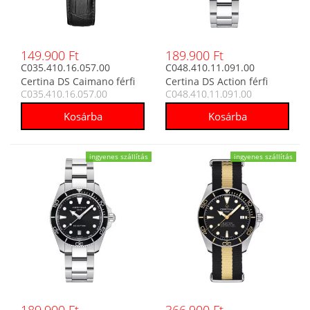
149.900 Ft
189.900 Ft
C035.410.16.057.00
C048.410.11.091.00
Certina DS Caimano férfi
Certina DS Action férfi
C035.410.16.057.00
C048.410.11.091.00
analóg karóra
analóg karóra
ingyenes szállítás
ingyenes szállítás