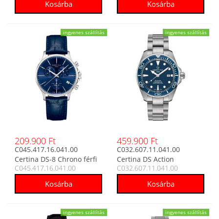
ingyenes szállítás
ingyenes szállítás
209.900 Ft
459.900 Ft
C045.417.16.041.00
C032.607.11.041.00
Certina DS-8 Chrono férfi
Certina DS Action
C045.417.16.041.00
C032.607.11.041.00
analóg karóra
Powermatic 80 automata
férfi analóg karóra
ingyenes szállítás
ingyenes szállítás