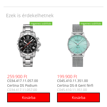
Ezek is érdekelhetnek
ingyenes szállítás
ingyenes szállítás
259.900 Ft
199.900 Ft
C034.417.11.057.00
C045.410.11.351.00
Certina DS Podium
Certina DS-8 Gent férfi
C034.417.11.057.00
C045.410.11.351.00
Chronograph férfi analóg
analóg karóra
karóra