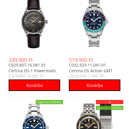
339.900 Ft
519.900 Ft
C029.807.16.081.01
C032.929.11.041.01
Certina DS-1 Powermatic
Certina DS Action GMT
C029.807.16.081.01
C032.929.11.041.01
80 automata férfi analóg
Powermatic 80 automata
karóra
férfi analóg karóra
ingyenes szállítás
új
ingyenes szállítás