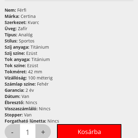
Nem:
Férfi
Márka:
Certina
Szerkezet:
Kvarc
Üveg:
Zafír
Típus:
Analóg
Stílus:
Sportos
Szíj anyaga:
Titánium
Szíj színe:
Ezüst
Tok anyaga:
Titánium
Tok színe:
Ezüst
Tokméret:
42 mm
Vízállóság:
100 méterig
Számlap színe:
Fehér
Garancia:
2 év
Dátum:
Van
Ébresztő:
Nincs
Visszaszámláló:
Nincs
Stopper:
Van
Forgatható lünetta:
Nincs