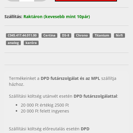
Szállítás:
Raktáron (kevesebb mint 10pár)
C045.417.44.011.00
Certina
DS-8
Chrono
Titanium
férfi
analog
karóra
Termékeinket a
DPD futárszolgálat és az MPL
szállítja
házhoz.
Szállítási költség utánvét esetén
DPD futárszolgálattal
:
20 000 Ft értékig 2500 Ft
20 000 Ft felett ingyenes
Szállítási költség előreutalás esetén
DPD