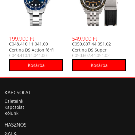
199.900 Ft
549.900 Ft
C048.410.11.041.00
C050.607.44.051.02
Certina DS Action férfi
Certina DS Super
C048.410.11.041.00
C050.607.44.051.02
analóg karóra
PH2000M automata férfi
analóg karóra
KAPCSOLAT
Üzleteink
Kapcsolat
Rólunk
HASZNOS
GY.I.K.