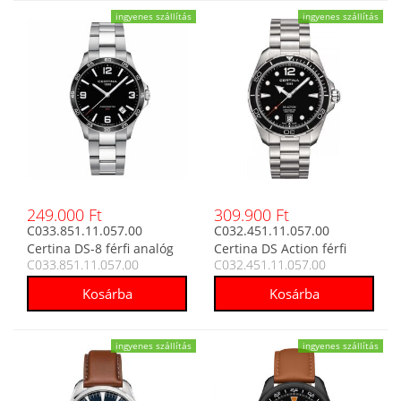
ingyenes szállítás
ingyenes szállítás
249.000 Ft
309.900 Ft
C033.851.11.057.00
C032.451.11.057.00
Certina DS-8 férfi analóg
Certina DS Action férfi
C033.851.11.057.00
C032.451.11.057.00
karóra
analóg karóra
ingyenes szállítás
ingyenes szállítás