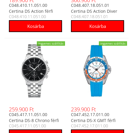
189.900 Ft
366.900 Ft
C048.410.11.051.00
C048.407.18.051.01
Certina DS Action férfi
Certina DS Action Diver
C048.410.11.051.00
C048.407.18.051.01
analóg karóra
Powermatic 80 automata
férfi analóg karóra
ingyenes szállítás
ingyenes szállítás
259.900 Ft
239.900 Ft
C045.417.11.051.00
C047.452.17.011.00
Certina DS-8 Chrono férfi
Certina DS-X GMT férfi
C045.417.11.051.00
C047.452.17.011.00
analóg karóra
analóg karóra