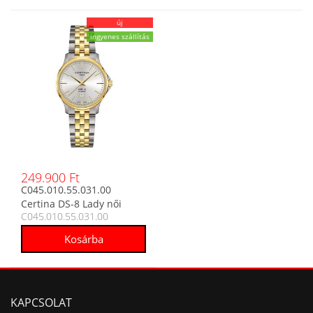
új
ingyenes szállítás
249.900 Ft
C045.010.55.031.00
Certina DS-8 Lady női
C045.010.55.031.00
analóg karóra
KAPCSOLAT