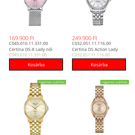
169.900 Ft
249.900 Ft
C045.010.11.331.00
C032.051.11.116.00
Certina DS-8 Lady női
Certina DS Action Lady
C045.010.11.331.00
C032.051.11.116.00
analóg karóra
Diamonds női analóg
karóra
ingyenes szállítás
ingyenes szállítás