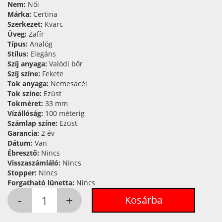
Nem:
Női
Márka:
Certina
Szerkezet:
Kvarc
Üveg:
Zafír
Típus:
Analóg
Stílus:
Elegáns
Szíj anyaga:
Valódi bőr
Szíj színe:
Fekete
Tok anyaga:
Nemesacél
Tok színe:
Ezüst
Tokméret:
33 mm
Vízállóság:
100 méterig
Számlap színe:
Ezüst
Garancia:
2 év
Dátum:
Van
Ébresztő:
Nincs
Visszaszámláló:
Nincs
Stopper:
Nincs
Forgatható lünetta:
Nincs