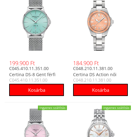
199.900 Ft
184.900 Ft
C045.410.11.351.00
C048.210.11.381.00
Certina DS-8 Gent férfi
Certina DS Action női
C045.410.11.351.00
C048.210.11.381.00
analóg karóra
analóg karóra
ingyenes szállítás
ingyenes szállítás