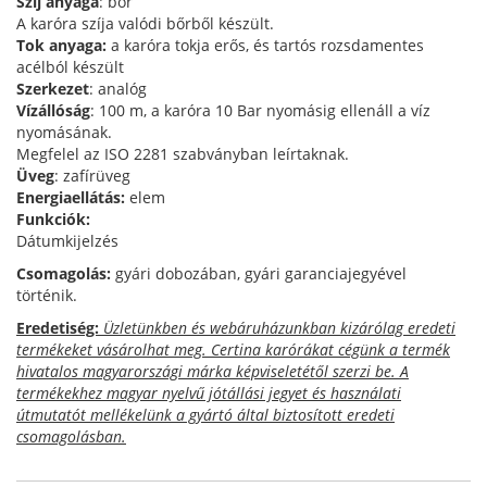
Szíj anyaga
: bőr
A karóra szíja valódi bőrből készült.
Tok anyaga:
a karóra tokja erős, és tartós rozsdamentes
acélból készült
Szerkezet
: analóg
Vízállóság
: 100 m, a karóra 10 Bar nyomásig ellenáll a víz
nyomásának.
Megfelel az ISO 2281 szabványban leírtaknak.
Üveg
: zafírüveg
Energiaellátás:
elem
Funkciók:
Dátumkijelzés
Csomagolás:
gyári dobozában, gyári garanciajegyével
történik.
Eredetiség:
Üzletünkben és webáruházunkban kizárólag eredeti
termékeket vásárolhat meg. Certina karórákat cégünk a termék
hivatalos magyarországi márka képviseletétől szerzi be. A
termékekhez magyar nyelvű jótállási jegyet és használati
útmutatót mellékelünk a gyártó által biztosított eredeti
csomagolásban.