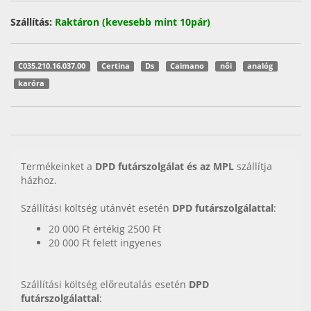
Szállítás:
Raktáron (kevesebb mint 10pár)
C035.210.16.037.00
Certina
Ds
Caimano
női
analóg
karóra
Termékeinket a
DPD futárszolgálat és az MPL
szállítja
házhoz.
Szállítási költség utánvét esetén
DPD futárszolgálattal
:
20 000 Ft értékig 2500 Ft
20 000 Ft felett ingyenes
Szállítási költség előreutalás esetén
DPD
futárszolgálattal
: