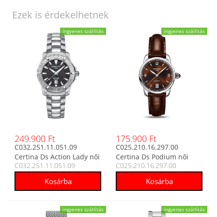
Ezek is érdekelhetnek
ingyenes szállítás
ingyenes szállítás
249.900 Ft
175.900 Ft
C032.251.11.051.09
C025.210.16.297.00
Certina Ds Action Lady női
Certina Ds Podium női
C032.251.11.051.09
C025.210.16.297.00
analóg karóra
analóg karóra
ingyenes szállítás
ingyenes szállítás