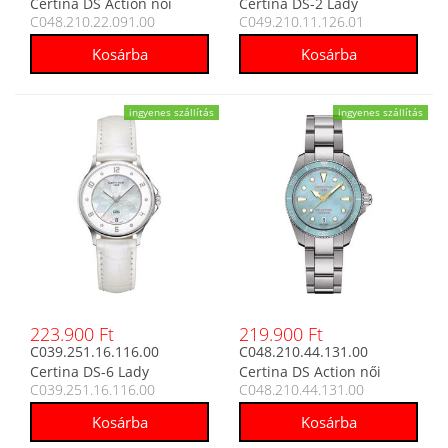
Certina DS Action női
Certina DS-2 Lady
C048.210.22.091.00
C049.210.11.126.01
analóg karóra
Diamond női analóg
karóra
ingyenes szállítás
ingyenes szállítás
223.900 Ft
219.900 Ft
C039.251.16.116.00
C048.210.44.131.00
Certina DS-6 Lady
Certina DS Action női
C039.251.16.116.00
C048.210.44.131.00
Diamonds női analóg
analóg karóra
karóra