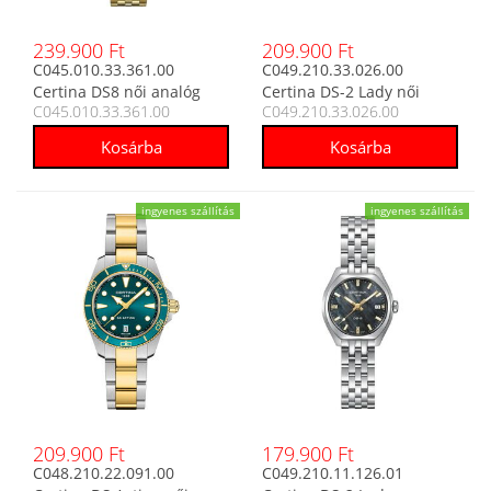
239.900 Ft
209.900 Ft
C045.010.33.361.00
C049.210.33.026.00
Certina DS8 női analóg
Certina DS-2 Lady női
C045.010.33.361.00
C049.210.33.026.00
karóra
analóg karóra
ingyenes szállítás
ingyenes szállítás
209.900 Ft
179.900 Ft
C048.210.22.091.00
C049.210.11.126.01