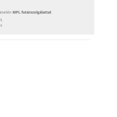
s esetén
MPL futárszolgálattal
:
Ft
es