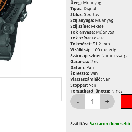
Üveg:
Műanyag
Típus:
Digitális
Stílus:
Sportos
Szíj anyaga:
Műanyag
Szíj színe:
Fekete
Tok anyaga:
Műanyag
Tok színe:
Fekete
Tokméret:
51.2 mm
Vízállóság:
100 méterig
Számlap színe:
Narancssárga
Garancia:
2 év
Dátum:
Van
Ébresztő:
Van
Visszaszámláló:
Van
Stopper:
Van
Forgatható lünetta:
Nincs
Szállítás:
Raktáron (kevesebb 