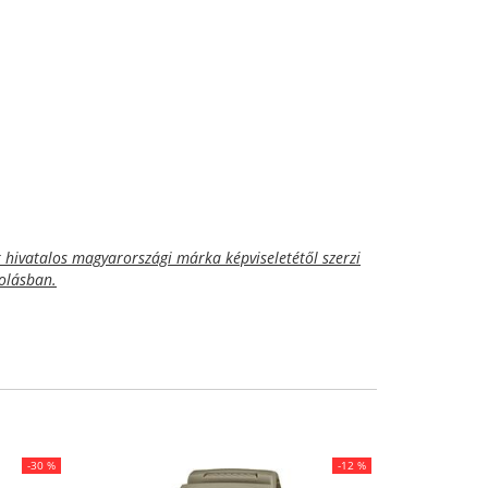
hivatalos magyarországi márka képviseletétől szerzi
golásban.
-30 %
-12 %