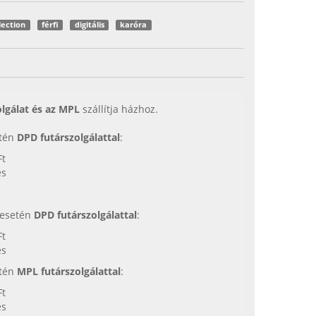
lection
férfi
digitális
karóra
lgálat és az MPL
szállítja házhoz.
etén
DPD futárszolgálattal
:
Ft
es
s esetén
DPD futárszolgálattal
:
Ft
es
etén
MPL futárszolgálattal
:
Ft
es