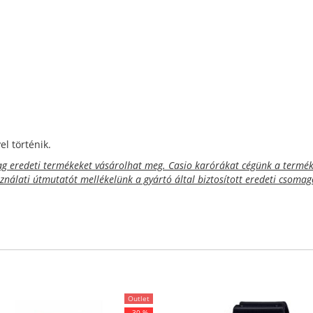
l történik.
 eredeti termékeket vásárolhat meg. Casio karórákat cégünk a termék 
sználati útmutatót mellékelünk a gyártó által biztosított eredeti csoma
Outlet
-30 %