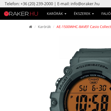
Telefon: +36 (20) 239-2000 | E-mail: info@oraker.hu
KARÓRÁK
ÉKSZEREK
FALI
Karórák
AE-1500WHC-8AVEF Casio Collectio