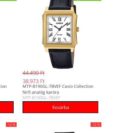
44.490 Ft
38.973 Ft
tion
MTP-B190GL-7BVEF Casio Collection
férfi analóg karóra
MTP-B190GL-7BVEF
-12 %
-12 %