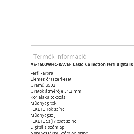
Termék információ
AE-1500WHC-8AVEF Casio Collection férfi digitál
Férfi karóra
Elemes óraszerkezet
Óramû 3502
Óratok átmérője 51,2 mm
Kör alakú tokozás
Műanyag tok
FEKETE Tok színe
Műanyagszíj
FEKETE Szíj / csat színe
Digitális számlap
Narancssárga Számlap színe