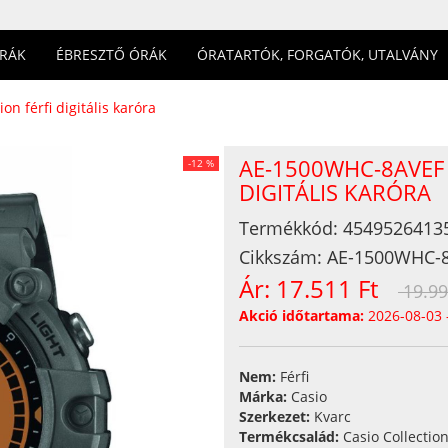
ÓRÁK
ÉBRESZTŐ ÓRÁK
ÓRATARTÓK, FORGATÓK, UTALVÁNY
n férfi digitális karóra
AE-1500WHC-8AVEF 
-12 %
DIGITÁLIS KARÓRA
Termékkód:
4549526413
Cikkszám:
AE-1500WHC-
Ár:
17.511 Ft
19.99
Akció időtartama:
2026-08-03 
Nem:
Férfi
Márka:
Casio
Szerkezet:
Kvarc
Termékcsalád:
Casio Collectio