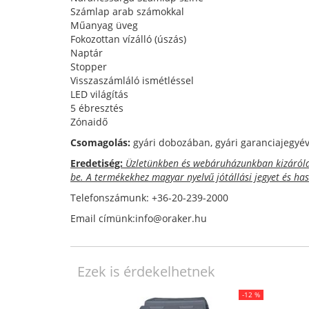
Számlap arab számokkal
Műanyag üveg
Fokozottan vízálló (úszás)
Naptár
Stopper
Visszaszámláló ismétléssel
LED világítás
5 ébresztés
Zónaidő
Csomagolás:
gyári dobozában, gyári garanciajegyéve
Eredetiség:
Üzletünkben és webáruházunkban kizárólag
be. A termékekhez magyar nyelvű jótállási jegyet és ha
Telefonszámunk: +36-20-239-2000
Email címünk:info@oraker.hu
Ezek is érdekelhetnek
-12 %