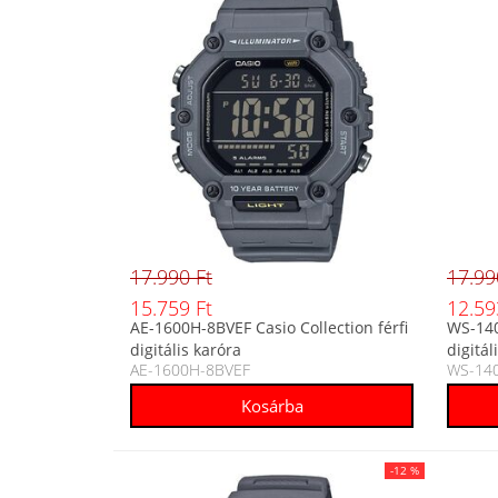
17.990 Ft
17.99
15.759 Ft
12.59
AE-1600H-8BVEF Casio Collection férfi
WS-140
digitális karóra
digitál
AE-1600H-8BVEF
WS-14
-12 %