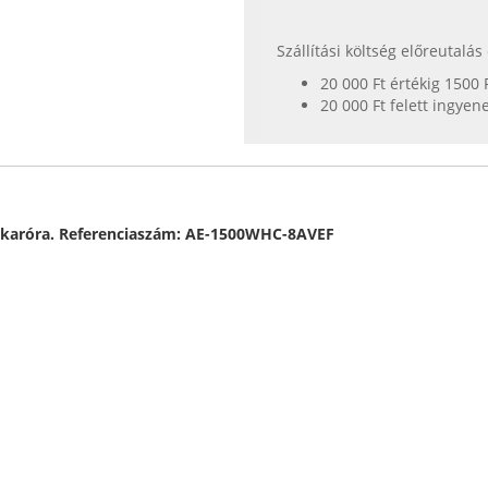
Szállítási költség előreutalá
20 000 Ft értékig 1500 
20 000 Ft felett ingyen
is karóra. Referenciaszám: AE-1500WHC-8AVEF