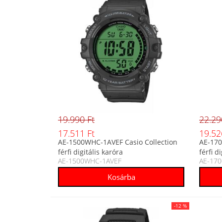
19.990 Ft
22.29
17.511 Ft
19.52
AE-1500WHC-1AVEF Casio Collection
AE-170
férfi digitális karóra
férfi d
AE-1500WHC-1AVEF
AE-170
-12 %