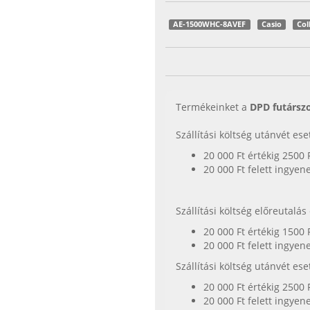
AE-1500WHC-8AVEF
Casio
Col
Termékeinket a
DPD futárszo
Szállítási költség utánvét es
20 000 Ft értékig 2500 
20 000 Ft felett ingyen
Szállítási költség előreutalá
20 000 Ft értékig 1500 
20 000 Ft felett ingyen
Szállítási költség utánvét es
20 000 Ft értékig 2500 
20 000 Ft felett ingyen