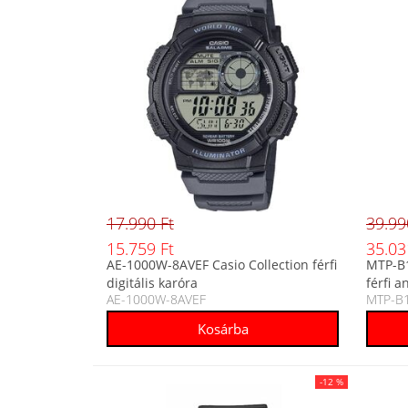
17.990 Ft
39.99
15.759 Ft
35.03
AE-1000W-8AVEF Casio Collection férfi
MTP-B1
digitális karóra
férfi a
AE-1000W-8AVEF
MTP-B
-12 %