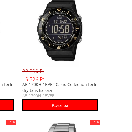
22.290 Ft
19.526 Ft
n férfi
AE-1700H-1BVEF Casio Collection férfi
digitális karóra
AE-1700H-1BVEF
-12 %
-12 %