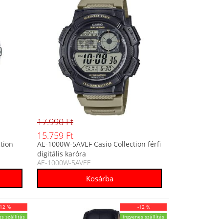
17.990 Ft
15.759 Ft
tion
AE-1000W-5AVEF Casio Collection férfi
digitális karóra
AE-1000W-5AVEF
-12 %
-12 %
s szállítás
ingyenes szállítás