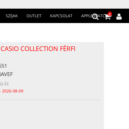
0
SZÍJAK
OUTLET
KAPCSOLAT
APPLE WATCH
CASIO COLLECTION FÉRFI
551
8AVEF
0 Ft
- 2026-08-09
n