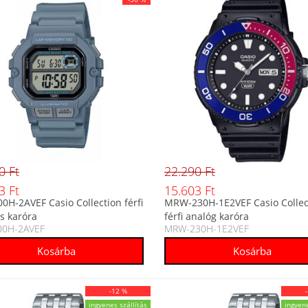
0 Ft
22.290 Ft
3 Ft
15.603 Ft
0H-2AVEF Casio Collection férfi
MRW-230H-1E2VEF Casio Collec
is karóra
férfi analóg karóra
00H-2AVEF
MRW-230H-1E2VEF
-12 %
ingyenes szállítás
ingyene