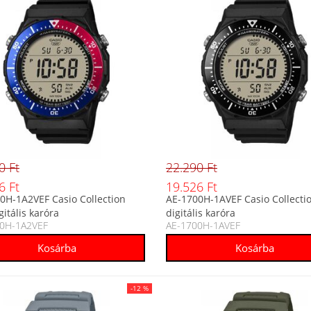
0 Ft
22.290 Ft
6 Ft
19.526 Ft
0H-1A2VEF Casio Collection
AE-1700H-1AVEF Casio Collectio
igitális karóra
digitális karóra
0H-1A2VEF
AE-1700H-1AVEF
-12 %