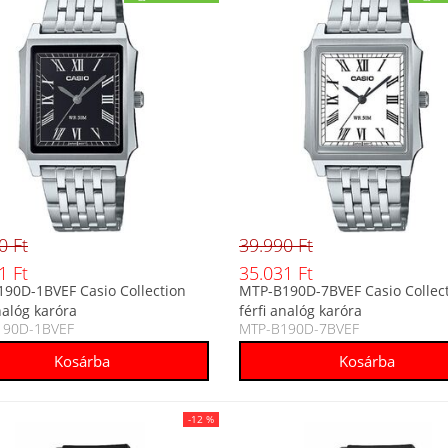
0 Ft
39.990 Ft
1 Ft
35.031 Ft
90D-1BVEF Casio Collection
MTP-B190D-7BVEF Casio Collec
nalóg karóra
férfi analóg karóra
190D-1BVEF
MTP-B190D-7BVEF
-12 %