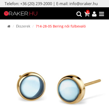
Telefon: +36 (20) 239-2000 | E-mail: info@oraker.hu
0
Ékszerek
714-28-05 Bering női fülbevaló