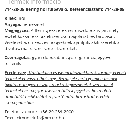
Termék információ
714-28-05 Bering női fülbevaló. Referenciaszám: 714-28-05
Kinek:
női
Anyaga:
nemesacél
Megjegyzés:
A Bering ékszerekhez díszdoboz is jár, mely
esztétikussá teszi az ékszer csomagolását, és tárolását.
Viselését azon kedves hölgyeknek ajánljuk, akik szeretik a
divatos, márkás, és szép ékszereket.
Csomagolás:
gyári dobozában, gyári garanciajegyével
történik.
Eredetiség:
Üzletünkben és webáruházunkban kizárólag eredeti
termékeket vásárolhat meg. Bering ékszert cégünk a termék
hivatalos magyarországi márka képviseletétől szerzi be. A
termékekhez magyar nyelvű jótállási jegyet és használati
útmutatót mellékelünk a gyártó által biztosított eredeti
csomagolásban.
Telefonszámunk: +36-20-239-2000
Email címünk:info@oraker.hu