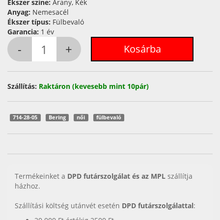
Ékszer színe:
Arany, Kék
Anyag:
Nemesacél
Ékszer típus:
Fülbevaló
Garancia:
1 év
Szállítás:
Raktáron (kevesebb mint 10pár)
714-28-05
Bering
női
fülbevaló
Termékeinket a
DPD futárszolgálat és az MPL
szállítja
házhoz.
Szállítási költség utánvét esetén
DPD futárszolgálattal
: