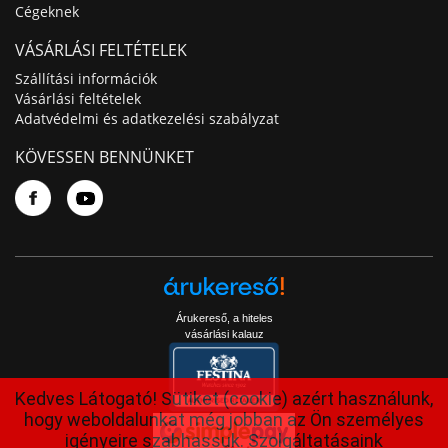
Cégeknek
VÁSÁRLÁSI FELTÉTELEK
Szállítási információk
Vásárlási feltételek
Adatvédelmi és adatkezelési szabályzat
KÖVESSEN BENNÜNKET
Árukereső, a hiteles
vásárlási kalauz
Kedves Látogató! Sütiket (cookie) azért használunk,
hogy weboldalunkat még jobban az Ön személyes
igényeire szabhassuk. Szolgáltatásaink