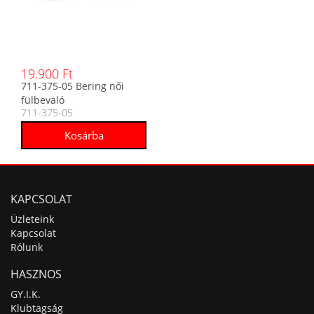
19.900 Ft
711-375-05 Bering női
fülbevaló
711-375-05
KAPCSOLAT
Üzleteink
Kapcsolat
Rólunk
HASZNOS
GY.I.K.
Klubtagság