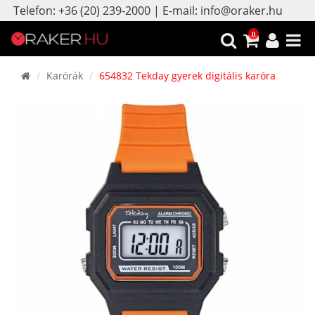
Telefon: +36 (20) 239-2000 | E-mail: info@oraker.hu
0
Karórák
654832 Tekday gyerek digitális karóra