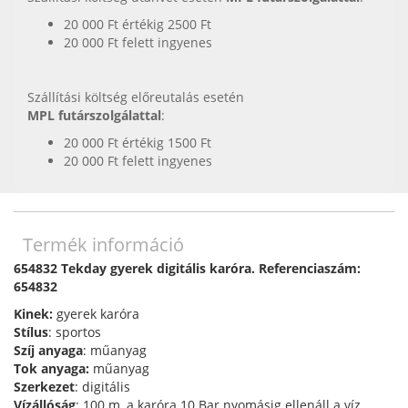
20 000 Ft értékig 2500 Ft
20 000 Ft felett ingyenes
Szállítási költség előreutalás esetén
MPL futárszolgálattal
:
20 000 Ft értékig 1500 Ft
20 000 Ft felett ingyenes
Termék információ
654832 Tekday gyerek digitális karóra. Referenciaszám:
654832
Kinek:
gyerek karóra
Stílus
: sportos
Szíj anyaga
: műanyag
Tok anyaga:
műanyag
Szerkezet
: digitális
Vízállóság
: 100 m, a karóra 10 Bar nyomásig ellenáll a víz