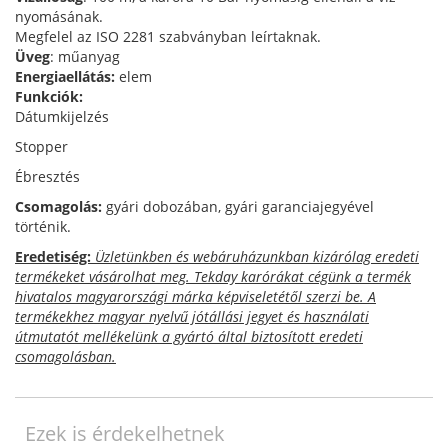
nyomásának.
Megfelel az ISO 2281 szabványban leírtaknak.
Üveg
: műanyag
Energiaellátás:
elem
Funkciók:
Dátumkijelzés
Stopper
Ébresztés
Csomagolás:
gyári dobozában, gyári garanciajegyével
történik.
Eredetiség:
Üzletünkben és webáruházunkban kizárólag eredeti
termékeket vásárolhat meg. Tekday karórákat cégünk a termék
hivatalos magyarországi márka képviseletétől szerzi be. A
termékekhez magyar nyelvű jótállási jegyet és használati
útmutatót mellékelünk a gyártó által biztosított eredeti
csomagolásban.
Ezek is érdekelhetnek