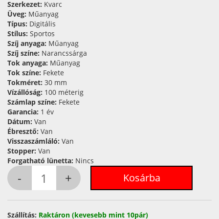
Szerkezet:
Kvarc
Üveg:
Műanyag
Típus:
Digitális
Stílus:
Sportos
Szíj anyaga:
Műanyag
Szíj színe:
Narancssárga
Tok anyaga:
Műanyag
Tok színe:
Fekete
Tokméret:
30 mm
Vízállóság:
100 méterig
Számlap színe:
Fekete
Garancia:
1 év
Dátum:
Van
Ébresztő:
Van
Visszaszámláló:
Van
Stopper:
Van
Forgatható lünetta:
Nincs
Szállítás:
Raktáron (kevesebb mint 10pár)