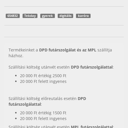
654832
Tekday
gyerek
digitális
karóra
Termékeinket a
DPD futárszolgálat és az MPL
szállítja
házhoz.
Szállítási költség utánvét esetén
DPD futárszolgálattal
:
20 000 Ft értékig 2500 Ft
20 000 Ft felett ingyenes
Szállítási költség előreutalás esetén
DPD
futárszolgálattal
:
20 000 Ft értékig 1500 Ft
20 000 Ft felett ingyenes
Szállítási költség utánvét esetén
MPL futárszolgálattal
: