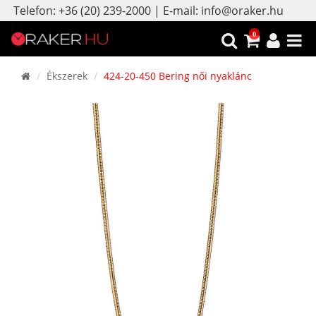
Telefon: +36 (20) 239-2000 | E-mail: info@oraker.hu
0
Ékszerek
424-20-450 Bering női nyaklánc