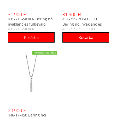
31.900 Ft
31.900 Ft
431-715-SILVER Bering női
431-715-ROSEGOLD
nyaklánc és fülbevaló
Bering női nyaklánc és
431-715-SILVER
431-715-ROSEGOLD
szett
fülbevaló szett
ingyenes szállítás
20.900 Ft
446-17-450 Bering női