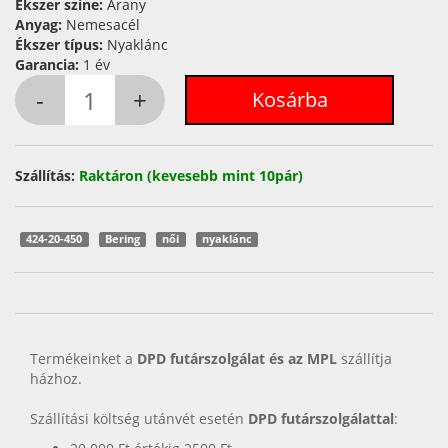
Ékszer színe:
Arany
Anyag:
Nemesacél
Ékszer típus:
Nyaklánc
Garancia:
1 év
Szállítás:
Raktáron (kevesebb mint 10pár)
424-20-450
Bering
női
nyaklánc
Termékeinket a
DPD futárszolgálat és az MPL
szállítja
házhoz.
Szállítási költség utánvét esetén
DPD futárszolgálattal
: