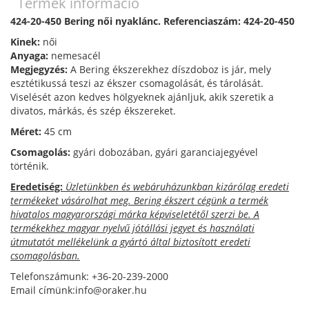
Termék információ
424-20-450 Bering női nyaklánc. Referenciaszám: 424-20-450
Kinek:
női
Anyaga:
nemesacél
Megjegyzés:
A Bering ékszerekhez díszdoboz is jár, mely
esztétikussá teszi az ékszer csomagolását, és tárolását.
Viselését azon kedves hölgyeknek ajánljuk, akik szeretik a
divatos, márkás, és szép ékszereket.
Méret:
45 cm
Csomagolás:
gyári dobozában, gyári garanciajegyével
történik.
Eredetiség:
Üzletünkben és webáruházunkban kizárólag eredeti
termékeket vásárolhat meg. Bering ékszert cégünk a termék
hivatalos magyarországi márka képviseletétől szerzi be. A
termékekhez magyar nyelvű jótállási jegyet és használati
útmutatót mellékelünk a gyártó által biztosított eredeti
csomagolásban.
Telefonszámunk: +36-20-239-2000
Email címünk:info@oraker.hu