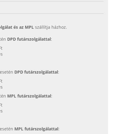
lgálat és az MPL
szállítja házhoz.
etén
DPD futárszolgálattal
:
Ft
es
s esetén
DPD futárszolgálattal
:
Ft
es
etén
MPL futárszolgálattal
:
Ft
es
s esetén
MPL futárszolgálattal
: