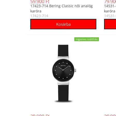
59.900 Ft
79.90
17423-714 Bering Classic női analóg
14531-
karóra
karóra
17423-714
14531-
ingyenes szállítás