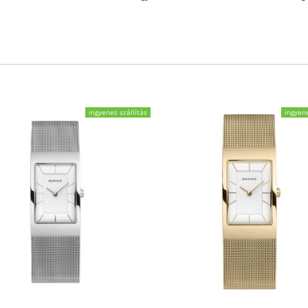
ingyenes szállítás
ingyene