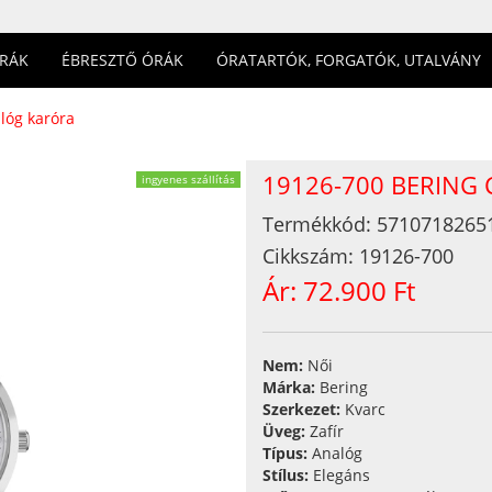
ÓRÁK
ÉBRESZTŐ ÓRÁK
ÓRATARTÓK, FORGATÓK, UTALVÁNY
lóg karóra
19126-700 BERING
ingyenes szállítás
Termékkód:
5710718265
Cikkszám:
19126-700
Ár:
72.900 Ft
Nem:
Női
Márka:
Bering
Szerkezet:
Kvarc
Üveg:
Zafír
Típus:
Analóg
Stílus:
Elegáns