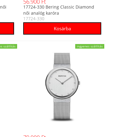
56.900 Ft
 női
17724-330 Bering Classic Diamond
női analóg karóra
17724-330
s szállítás
ingyenes szállítás