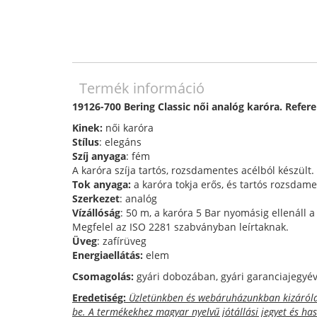
Termék információ
19126-700 Bering Classic női analóg karóra. Refer
Kinek:
női karóra
Stílus
: elegáns
Szíj anyaga
: fém
A karóra szíja tartós, rozsdamentes acélból készült.
Tok anyaga:
a karóra tokja erős, és tartós rozsdame
Szerkezet
: analóg
Vízállóság
: 50 m, a karóra 5 Bar nyomásig ellenáll 
Megfelel az ISO 2281 szabványban leírtaknak.
Üveg
: zafírüveg
Energiaellátás:
elem
Csomagolás:
gyári dobozában, gyári garanciajegyéve
Eredetiség:
Üzletünkben és webáruházunkban kizárólag
be. A termékekhez magyar nyelvű jótállási jegyet és ha