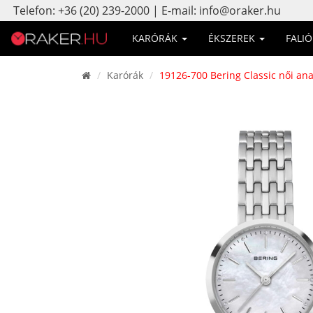
Telefon: +36 (20) 239-2000 | E-mail: info@oraker.hu
KARÓRÁK
ÉKSZEREK
FALI
Karórák
19126-700 Bering Classic női ana