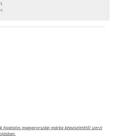
Ft
es
 hivatalos magyarországi márka képviseletétől szerzi
golásban.