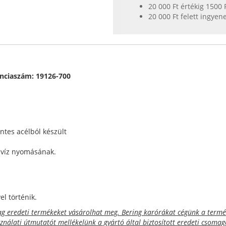
20 000 Ft értékig 1500 
20 000 Ft felett ingyen
enciaszám: 19126-700
ntes acélból készült
a víz nyomásának.
l történik.
 eredeti termékeket vásárolhat meg. Bering karórákat cégünk a termék
sználati útmutatót mellékelünk a gyártó által biztosított eredeti csoma