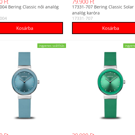
0 Ft
79.900 Ft
004 Bering Classic női analóg
17331-707 Bering Classic Solar
analóg karóra
004
17331-707
ingyenes szállítás
ingyene