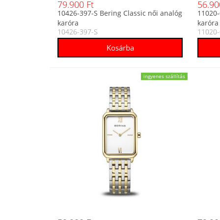
79.900 Ft
56.90
10426-397-S Bering Classic női analóg
11020-
karóra
karóra
10426-397-S
11020-
ingyenes szállítás