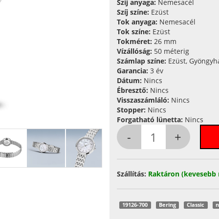
Szíj anyaga:
Nemesacél
Szíj színe:
Ezüst
Tok anyaga:
Nemesacél
Tok színe:
Ezüst
Tokméret:
26 mm
Vízállóság:
50 méterig
Számlap színe:
Ezüst, Gyöngyh
Garancia:
3 év
Dátum:
Nincs
Ébresztő:
Nincs
Visszaszámláló:
Nincs
Stopper:
Nincs
Forgatható lünetta:
Nincs
Szállítás:
Raktáron (kevesebb 
19126-700
Bering
Classic
n