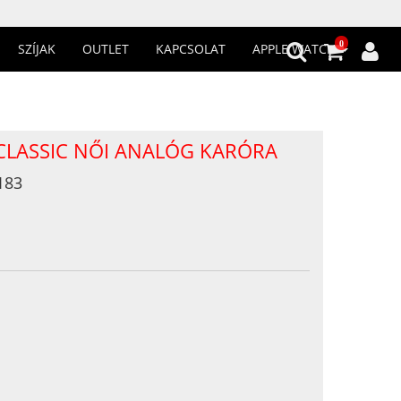
0
SZÍJAK
OUTLET
KAPCSOLAT
APPLE WATCH
 CLASSIC NŐI ANALÓG KARÓRA
183