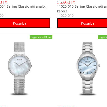
0 Ft
56.900 Ft
004 Bering Classic női analóg
11020-010 Bering Classic női a
karóra
004
11020-010
ingyenes szállítás
ingyene