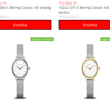
0 Ft
73.900 Ft
004-S Bering Classic női analóg
10222-331-S Bering Classic női
karóra
004-S
10222-331-S
ingyenes szállítás
ingyene