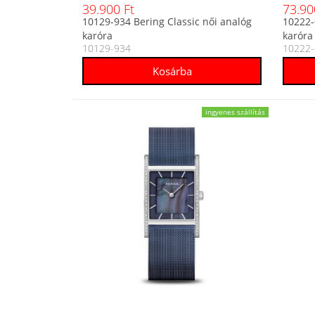
39.900 Ft
73.90
10129-934 Bering Classic női analóg
10222-
karóra
karóra
10129-934
10222-
ingyenes szállítás