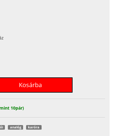
áz
mint 10pár)
ői
analóg
karóra