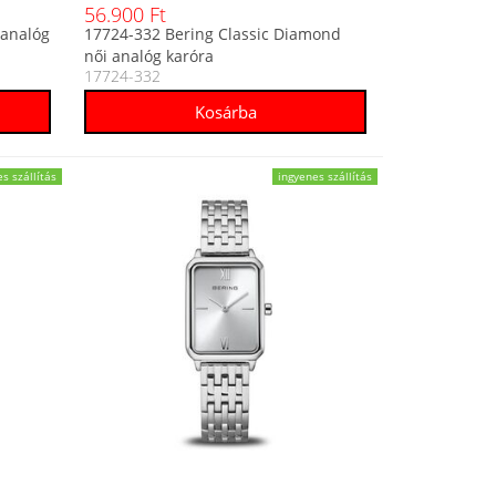
56.900 Ft
 analóg
17724-332 Bering Classic Diamond
női analóg karóra
17724-332
s szállítás
ingyenes szállítás