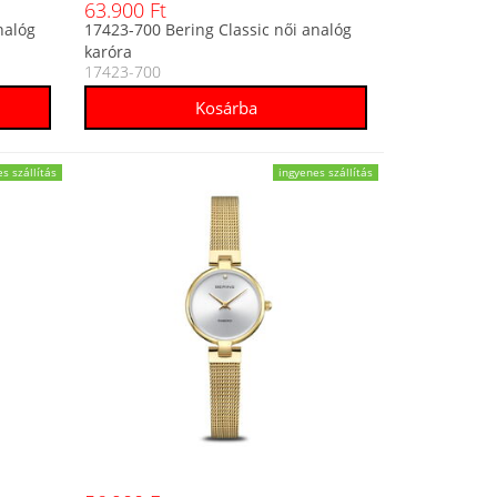
63.900 Ft
nalóg
17423-700 Bering Classic női analóg
karóra
17423-700
s szállítás
ingyenes szállítás